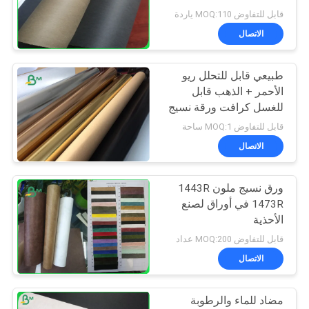
قابل للتفاوض MOQ:110 ياردة
الاتصال
طبيعي قابل للتحلل ريو
الأحمر + الذهب قابل
للغسل كرافت ورقة نسيج
لحقيبة النبات
قابل للتفاوض MOQ:1 ساحة
الاتصال
ورق نسيج ملون 1443R
1473R في أوراق لصنع
الأحذية
قابل للتفاوض MOQ:200 عداد
الاتصال
مضاد للماء والرطوبة