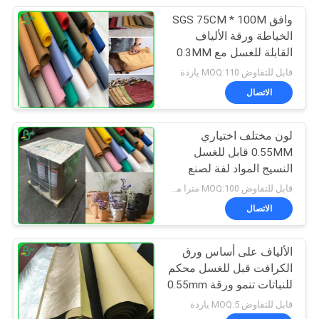
وافق SGS 75CM * 100M
الخياطة ورقة الألياف
القابلة للغسل مع 0.3MM
0.55mm 0.8MM
قابل للتفاوض MOQ:110 ياردة
الاتصال
لون مختلف اختياري
0.55MM قابل للغسل
النسيج المواد لفة لصنع
الحقائب
قابل للتفاوض MOQ:100 مترا مربعا
الاتصال
الألياف على أساس ورق
الكرافت قبل للغسل محكم
للنباتات تنمو ورقة 0.55mm
قابل للتفاوض MOQ:5 ياردة