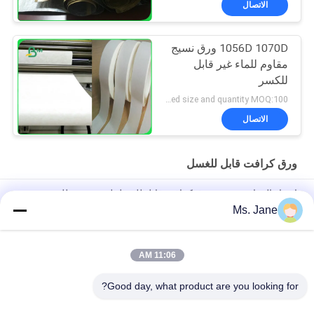
الاتصال
1056D 1070D ورق نسيج
مقاوم للماء غير قابل
للكسر
negociation according to tyvek paper customized size and quantity MOQ:100 مترا مربعا
الاتصال
ورق كرافت قابل للغسل
ارتداء المقاومة نسيج ورق كرافت قابل للغسل لينة صديقة للبيئة
Ms. Jane
صعبة ارتداء النسيج كرافت ورقة 0.55 ملليمتر الأصلي لفة ورق غير
مغسولة
11:06 AM
150cm * 100m مقاوم للرطوبة 0.55mm ورق كرافت قابل للغسل
لحقيبة يد الموضة
Good day, what product are you looking for?
فئات شعبية
جميع