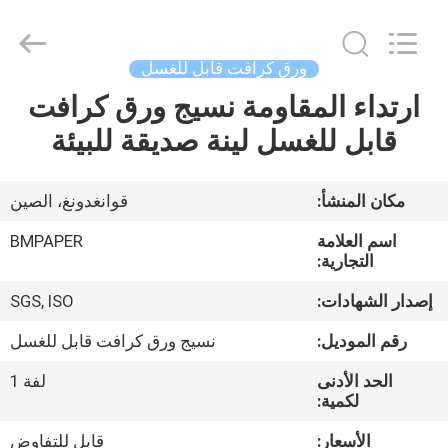
2026
GUANGZHOU
BMPAPER
CO.,LTD.
All
ورق كرافت قابل للغسل
Rights
Reserved.
ارتداء المقاومة نسيج ورق كرافت
المنزل
قابل للغسل لينة صديقة للبيئة
المنتجات
مكان المنشأ:
قوانغدونغ، الصين
معلومات
اسم العلامة
BMPAPER
عنا
التجارية:
إصدار الشهادات:
SGS, ISO
جولة
رقم الموديل:
نسيج ورق كرافت قابل للغسل
في
الحد الأدنى
لفة 1
المصنع
لكمية:
الأسعار:
قابل للتفاوض