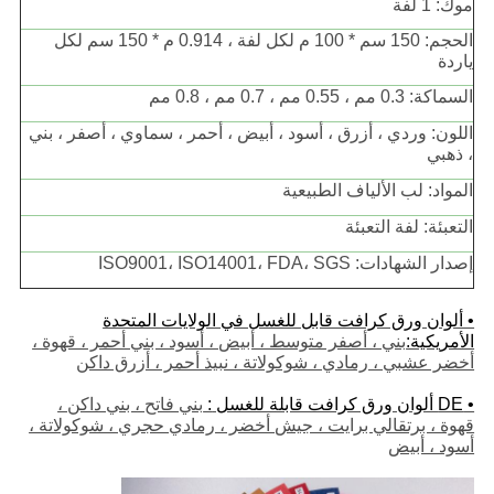
موك: 1 لفة
الحجم: 150 سم * 100 م لكل لفة ، 0.914 م * 150 سم لكل
ياردة
السماكة: 0.3 مم ، 0.55 مم ، 0.7 مم ، 0.8 مم
اللون: وردي ، أزرق ، أسود ، أبيض ، أحمر ، سماوي ، أصفر ، بني
، ذهبي
المواد: لب الألياف الطبيعية
التعبئة: لفة التعبئة
إصدار الشهادات: ISO9001، ISO14001، FDA، SGS
• ألوان ورق كرافت قابل للغسل في الولايات المتحدة
الأمريكية:
بني ، أصفر متوسط ​​، أبيض ، أسود ، بني أحمر ، قهوة ،
أخضر عشبي ، رمادي ، شوكولاتة ، نبيذ أحمر ، أزرق داكن
• DE
ألوان ورق كرافت قابلة للغسل
:
بني فاتح ، بني داكن ،
قهوة ، برتقالي برايت ، جيش أخضر ، رمادي حجري ، شوكولاتة ،
أسود ، أبيض