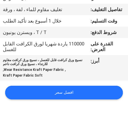
مراقبة
تفاصيل التغليف:
تغليف مقاوم للماء ، لفة ، ورقة
الجودة
وقت التسليم:
خلال 1 أسبوع بعد تأكيد الطلب
اتصل
شروط الدفع:
T / T ، ويسترن يونيون
بنا
القدرة على
110000 ياردة شهريا لورق الكرافت القابل
العرض:
للغسل
أخبار
أبرز:
نسيج ورق كرافت قابل للغسل ، نسيج ورق كرافت مقاوم
للارتداء ، نسيج ورق كرافت ناعم
,
,
Wear Resistance Kraft Paper Fabric
Kraft Paper Fabric Soft
القضايا
افضل سعر
خريطة
الموقع
سياسة