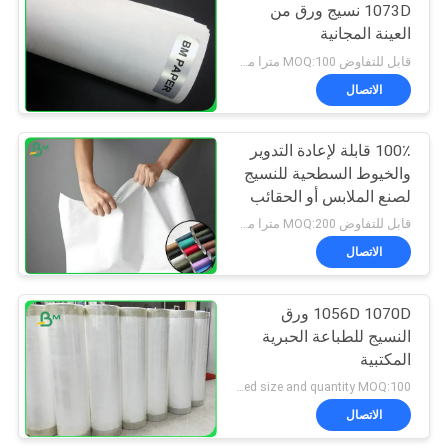
1073D نسيج ورق من
العينة المجانية
قابل للتفاوض MOQ:100 مترا مربعا
الاتصال
100٪ قابلة لإعادة التدوير
والخيوط السطحية للنسيج
لصنع الملابس أو الحقائب
قابل للتفاوض MOQ:200 مترا مربعا
الاتصال
1056D 1070D ورق
النسيج للطباعة الحبرية
المكتبية
negociation according to tyvek paper customized size and quantity MOQ:100 متر مربع
الاتصال