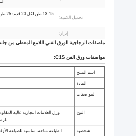
الم
تحميل الكمية:
إبراز:
ملصقات الزجاجية الورق الفني اللامع المغطى من جانب
مواصفات ورق الفن C1S:
اسم المنتج
المادة
المواصفات
النوع
ورق العلامات التجارية عالية المقاو
للرطو
شخصية
1.طباعة متاحة، مناسبة للطباعة الأوف