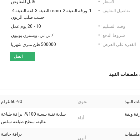
الأسعار:
قابل للتفاوض
تفاصيل التغليف:
1. ورقة التعبئة 2. ream التعبئة 3. لفة التعبئة 4.
حسب طلب الزبون
وقت التسليم:
10 - 20 يوم عمل
شروط الدفع:
/ تي تي، ويسترن يونيون
القدرة على العرض:
500000 طن متري شهريا
اتصل
 النبيذ
نحوي:
60-90 غرام
ة ولفة
سلعة نقية بنسبة 100%، براقة طباعة
أداء:
عالية، سطح طباعة سلس
 ملصقات
براقة جانبية
أنهي: