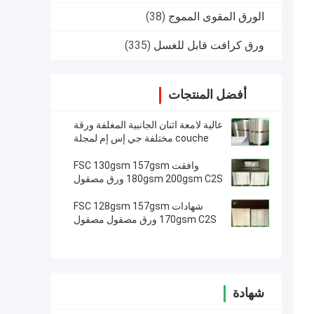
الورق المقوى المموج
(38)
ورق كرافت قابل للغسل
(335)
أفضل المنتجات
عالية لامعة اثنان الجانبية المغلفة ورقة
couche مختلفة جي إس إم لمجلة
أغطية دفتر الملاحظات
وافقت FSC 130gsm 157gsm
180gsm 200gsm C2S ورق مصقول
الفن للطباعة
شهادات FSC 128gsm 157gsm
170gsm C2S ورق مصقول مصقول
للطباعة
شهادة