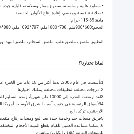
• سطوع عالية وسلسلة، سطوع ممتاز وسلاسة، قابلية جيدة ل
• صلابة تنافسية ومعصم، إعادة إنتاج الألوان الحقيقية
مادة: 65-115 جرام
الحجم
:
600*900ملم، 700*1000ملم، 787*1092ملم، 880*1194ملم أو عرض > 600ملم في حجم الملفات، وأي حجم مخصص
التطبيق
:
ملصق، ملصق علب، ملصق السجائر، ملصق النبيذ، ورق 
لماذا تختارنا؟
1تأسست في عام 2005، لدينا أكثر من 15 عاما من الخبرة على أنواع من الورق المقوى؛
2. درجات مختلفة لتطبيقات مختلفة يمكنك اختيارها
3لقد ارتفعت القدرة إلى 10000 طن شهرياً، ومدة التسليم للحجم الخاص هي 7-10 أيام فقط.
4الأسواق الرئيسية هي جنوب آسيا، الشرق الأوسط، أمريكا الجنوب
الأرجنتين، تركيا، الخ.
5فريق مبيعات جيد وخدمة جيدة بعد البيع ومعدات إنتاج متقدمة في قوانغتشو لدينا اثنين من آلات 4 طبقات المصفوفة وآلة قطع المقطعة
6. يمكننا مساعدة العميل للقيام بقطع الميتة الأحجام المختلفة
للمنتجات النهائية (غلاف الكتاب) مباشرة.