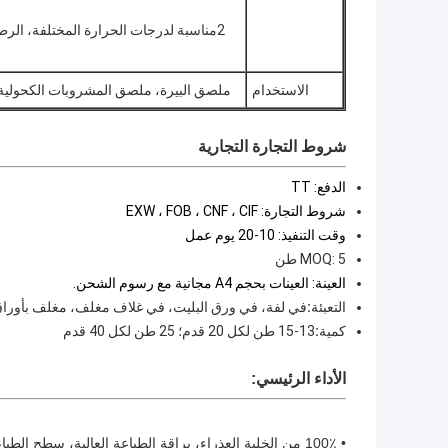
2مناسبة لدرجات الحرارة المختلفة، الرطوبة المطلوبة، غير مقطوعة عندما تكون في بيئة رطبة
الاستخدام
ملصق البيرة، ملصق المشروبات الكحولية ا
شروط التجارة التجارية
الدفع: TT
شروط التجارة: EXW ، FOB ، CNF ، CIF
وقت التنفيذ: 10-20 يوم عمل
MOQ: 5 طن
العينة: العينات بحجم A4 مجانية مع رسوم الشحن.
التعبئة
:
في لفة، في ورق البليت، في غلاف مغلف، مغلف بأوراق الكرافت، لفوف PE، حماية 4 زوايا، ف
كمية
:
13-15 طن لكل 20 قدم؛ 25 طن لكل 40 قدم
الأداء الرئيسي:
• 100٪ من الخلية العذراء، براقة الطباعة العالية، سطح الطباعة الناعم