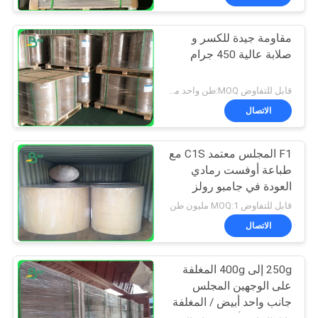
مقاومة جيدة للكسر و
صلابة عالية 450 جرام
قابل للتفاوض MOQ:طن واحد من حجم standrad
الاتصال
F1 المجلس معتمد C1S مع
طباعة أوفست رمادي
العودة في جامبو رولز
1160 مم
قابل للتفاوض MOQ:1 مليون طن
الاتصال
250g إلى 400g المغلفة
على الوجهين المجلس
جانب واحد أبيض / المغلفة