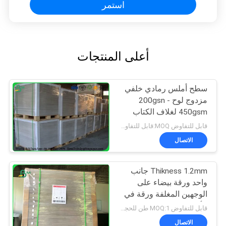
استمر
أعلى المنتجات
سطح أملس رمادي خلفي
مزدوج لوح 200gsn -
450gsm لغلاف الكتاب
بغلاف مقوى
قابل للتفاوض MOQ:قابل للتفاوض
الاتصال
Thikness 1.2mm جانب
واحد ورقة بيضاء على
الوجهين المغلفة ورقة في
الأوراق
قابل للتفاوض MOQ:1 طن للحجم المشترك و 10 طن لحجم خاص
الاتصال