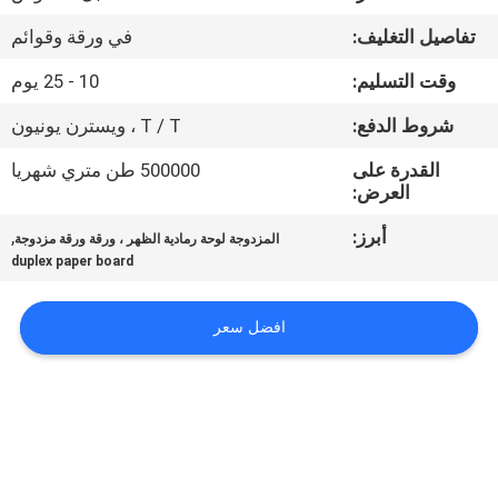
مراقبة
تفاصيل التغليف:
في ورقة وقوائم
الجودة
وقت التسليم:
10 - 25 يوم
اتصل
شروط الدفع:
T / T ، ويسترن يونيون
بنا
القدرة على
500000 طن متري شهريا
العرض:
أخبار
أبرز:
,
المزدوجة لوحة رمادية الظهر ، ورقة ورقة مزدوجة
duplex paper board
القضايا
افضل سعر
خريطة
الموقع
سياسة