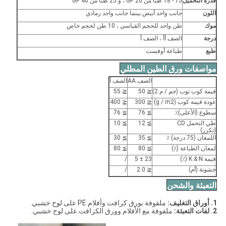
قدرة التحميل
15 - 18 طنًا من 20 GP ، و 25 طنًا من 40 GP
اللون
جانب واحد أبيض بينما جانب واحد رمادي
موك
طن واحد للحجم القياسي ، 10 طن لحجم خاص
درجة
الصف أأ ، الصف أ
طبع
طباعة أوفست
مواصفات ورق الطين المطلي
الصف AA
الصف أ
قيمة كوب توب (جم / م 2)
≦ 50
≦ 55
عودة قيمة كوب (g / m2)
≦ 300
≦ 400
سطوع (الأعلى)٪
≧ 76
≧ 76
طي التحمل CD
≧ 12
≧ 10
(تكرر)
اللمعان (75 درجة) ٪
≧ 35
≧ 30
لمعان الطباعة (٪)
≧ 80
≧ 80
قيمة K & N (٪)
23 ± 5
/
خشونة (أم)
≦ 2.0
/
التعبئة والشحن
1. أوراق التغليف:
ملفوفة بورق كرافت وأفلام PE على لوح خشبي.
2. لفات التعبئة:
ملفوفة مع الأفلام وورق الكرافت على لوح خشبي.