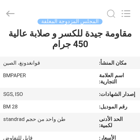
2026
GUANGZHOU
BMPAPER
CO.,LTD.
All
المجلس المزدوجة المغلفة
Rights
Reserved.
مقاومة جيدة للكسر و صلابة عالية
المنزل
450 جرام
المنتجات
مكان المنشأ:
قوانغدونغ، الصين
معلومات
اسم العلامة
BMPAPER
عنا
التجارية:
إصدار الشهادات:
SGS, ISO
جولة
رقم الموديل:
BM 28
في
الحد الأدنى
طن واحد من حجم standrad
المصنع
لكمية:
الأسعار:
قابل للتفاوض