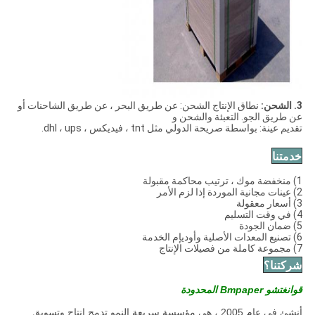
3. الشحن:
نطاق الإنتاج الشحن: عن طريق البحر ، عن طريق الشاحنات أو
عن طريق الجو. التعبئة والشحن و
تقديم عينة: بواسطة صريحة الدولي مثل tnt ، فيديكس ، dhl ، ups.
خدمتنا
1) منخفضة موك ، ترتيب محاكمة مقبولة
2) عينات مجانية الموردة إذا لزم الأمر
3) أسعار معقولة
4) في وقت التسليم
5) ضمان الجودة
6) تصنيع المعدات الأصلية وأوديإم الخدمة
7) مجموعة كاملة من فصيلات الإنتاج
شركتنا؟
قوانغتشو Bmpaper المحدودة
أنشئ في عام 2005 ، هي مؤسسة سريعة النمو تدمج إنتاج وتسويق