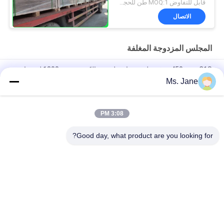
1300mm لأكياس البريد
قابل للتفاوض MOQ:1 طن للحجم القياسي
السريع
الاتصال
المجلس المزدوجة المغلفة
450gsm C1S ورقة خلفية رمادية لعرض الكرتون 1300mm لفة جامبو
Ms. Jane
250g 325g عالية قابلة للطي المغلفة لوحة مزدوجة مع عينة مجانية
رمادي الظهر
3:08 PM
140 غرام 170 غرام قابلة للطباعة مغلفة باللون الأبيض للظرف العلوي
للمغلفات البريدية 70 × 100 سم
Good day, what product are you looking for?
فئات شعبية
جميع
ورق غير مصقول 
ورق طباعة أوفست
Woodfree
لفة ورقة الغذاء الصف
ورق لامع مطلي