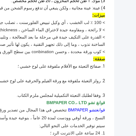
3) موك: 1 طن لحجم المخزون ،
20 طن
لحجم
مخصص
.
4) عينة: عينة مجانية ، ولكن ينبغي أن تدفع رسوم الشحن من قبل المشترين.
ميزات:
> 100 ٪ لب الخشب ، أي وكيل تبييض الفلورسنت ، تصلب جيد ، السائبة عالية
> لا رائحة ، ومقاومة جيدة لاختراق الماء الساخن ، equithickness ، غرامة الانتهاء من سطح الورق ، والقدرة على التكيف مع الطباعة الجيدة
> القدرة على التكيف جيدة في مرحلة ما بعد المعالجة ، وتلبي
الساخنة تذوب ، وما إلى ذلك تجهيز التقنية ، يكون لها تأثير
> كوب ورقة محددة ، وحسن conbination بين سطح الورق والبلاستيكية ، ومناسبة للفيلم PE مزدوجة الجانب والجانب.
صفقة:
1. صفائح التعبئة مع الأفلام ملفوفة على لوح خشبي ؛
2. رولز التعبئة ملفوفة مع ورقة الفيلم والحرفية على لوح خشبي ؛
3. وفقا لطلبك التعبئة التكميلية لمجلس ملزم الكتاب.
قوانغ تشو BMPAPER CO.، LTD
قوانغتشو BMPAPER
تتخصص في هذا المجال من تصدير ورق الك
النسخ ، ورقة أوفي وودست لمدة 20 عاماً ، بنوعية جيدة وأسعار تنافسية.
سيتم توفير الخدمات على النحو التالي:
1. 24 ساعة على الانترنت الرد ؛