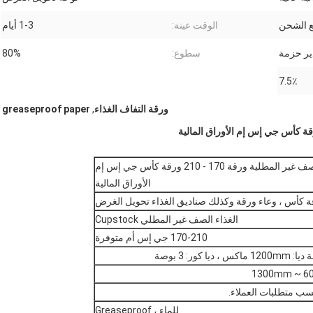
ع الشحن
الوقت عينة:
1-3 أيام
ير حزمة
سطوع:
80%
7.5٪
ورقة التفاف الغذاء
,
greaseproof paper
الايكولوجية ودية الغذاء الصف غير المطلية ورقة 170 - 210 ورقة كأس جي إس إم
الأوراق المالية
ة كأس ، وعاء ورقة وكذلك صناديق الغذاء تحويل الغرض
الغذاء الصف غير المطلي Cupstock
170-210 جي إس أم متوفرة
1200m ماكس ، ديا كور: 3 بوصة
600 ~ 1
ب متطلبات العملاء.
للماء ، Greaseproof