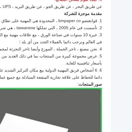
عن طريق البحر ، عن طريق الجو ، عن طريق البريد ، TNT ، DHL ، FEDEX ، UPS ، الخ
مقدمة موجزة للشركة
1. قوانغتشو bmpaper co.، المحدودة هي المهنية على نطاق واسع المصنعة لأنواع مختلفة من الورق والورق المقوى؛
2. تأسست في عام 2005 ، التي تملكها taiwanese ، هي شركة شابة وديناميكية تقع في مدينة قوانغتشو ، الصين ؛
3. خبرة 10 سنوات في صناعة الورق ، مع علاقات مهنية 
في العالم ونرحب دائما بالعملاء الجدد من أي بلد ؛
4. نحن مصنع ، تاجر الجملة ، الموزع وأيضا تاجر التجزئة لمجموعة واسعة من المنتجات الورقية.
5. عرض مجموعة كبيرة من المنتجات بما في ذلك العديد من ال
بأسعار تنافسية للغاية.
6. 6 أشخاص فريق المهنية الدولية بيع مكان التركيز الشديد ع
دائما للحفاظ على علاقة تجارية المنفعة المتبادلة مع جميع عملائ
صور المنتجات: