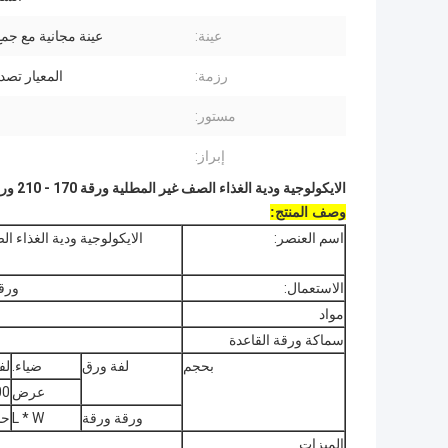
عينة:
عينة مجانية مع جم
رزمة:
المعيار تصد
مستور:
إبراز:
الايكولوجية ودية الغذاء الصف غير المطلية ورقة 170 - 210 ورقة كأس جي إس إم الأوراق المالية
وصف المنتج:
اسم العنصر:
الاستعمال:
ورق
مواد
سماكة ورقة القاعدة
بحجم
لفة ورق
ضياء.
لفة ديا: m
عرض
300mm
ورقة ورقة
L * W
حس
الميزات