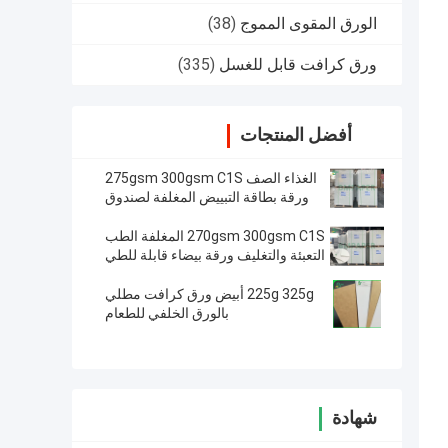
الورق المقوى المموج
(38)
ورق كرافت قابل للغسل
(335)
أفضل المنتجات
الغذاء الصف 275gsm 300gsm C1S
ورقة بطاقة التبييض المغلفة لصندوق
تغليف المواد الغذائية
270gsm 300gsm C1S المغلفة الطب
التعبئة والتغليف ورقة بيضاء قابلة للطي
مربع المجلس
225g 325g أبيض ورق كرافت مطلي
بالورق الخلفي للطعام
شهادة