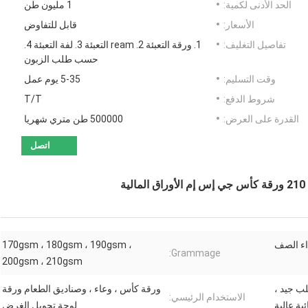
الحد الأدنى لكمية:
1 مليون طن
الأسعار:
قابل للتفاوض
تفاصيل التغليف:
1. ورقة التعبئة 2. ream التعبئة 3. لفة التعبئة 4.
حسب طلب الزبون
وقت التسليم:
5-35 يوم عمل
شروط الدفع:
T/T
القدرة على العرض:
500000 طن متري شهريا
اتصل
اء الصف
170gsm ، 180gsm ، 190gsm ،
Grammage:
200gsm ، 210gsm
لب جيد ،
ورقة كأس ، وعاء ، وصناديق الطعام ورقة
الاستخدام الرئيسي:
بة عالية
لوحة تحويل الغرض