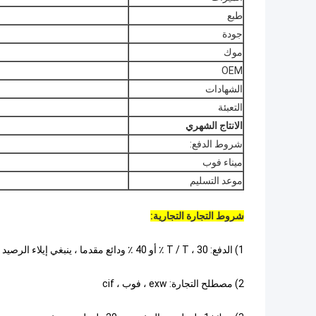
طبع
جودة
موك
OEM
الشهادات
التعبئة
الانتاج الشهري
شروط الدفع:
ميناء فوب
موعد التسليم
شروط التجارة التجارية:
1) الدفع: T / T ، 30 ٪ أو 40 ٪ ودائع مقدما ، ينبغي إيلاء الرصيد قبل التحميل
2) مصطلح التجارة: exw ، فوب ، cif