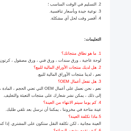
2. التسليم في الوقت المناسب ؛
3. نوعية جيدة وبأسعار تنافسية.
4. أقصر وقت لحل أي مشكلة.
التعليمات:
1. ما هو نطاق منتجاتك؟
لوحة عاجية ، ورق سندات ، ورق فني ، ورق مصقول ، كرتون 
2. هل لديك منتجات الأوراق المالية للبيع؟
نعم ، لدينا منتجات الأوراق المالية للبيع.
3. هل تفعل أعمال OEM؟
نعم ، نحن نعمل على أعمال OEM التي تعني الحجم ، المادة ، الكمية ، التصميم ، حل التعبئة والتغليف ، إلخ. يعتمد ذلك على طلباتك.
إلى ذلك ، يمكن نشر شعارك على منتجات التعبئة والتغليف.
4. كم يوما سيتم الانتهاء من العينة؟
عينة متاحة في مخزوننا ، يمكننا أن نرسل بعد تلقي طلبك.
5.ماذا تكلفة العينة؟
العينة مجانية ، لكن تكلفة النقل ستكون على المشتري.
إذا كن
6. كيف تقوم بشحن البضائع؟