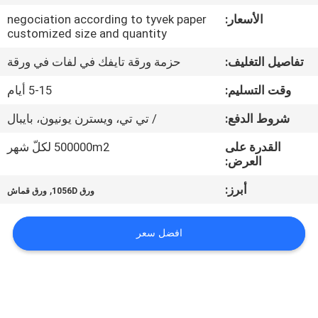
مراقبة
الأسعار:
negociation according to tyvek paper
الجودة
customized size and quantity
تفاصيل التغليف:
حزمة ورقة تايفك في لفات في ورقة
اتصل
وقت التسليم:
5-15 أيام
بنا
شروط الدفع:
/ تي تي، ويسترن يونيون، بايبال
أخبار
القدرة على
500000m2 لكلّ شهر
العرض:
أبرز:
,
القضايا
ورق 1056D
ورق قماش
افضل سعر
خريطة
الموقع
سياسة