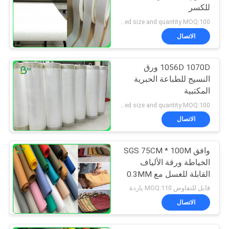
للكسر
negociation according to tyvek paper customized size and quantity MOQ:100 مترا مربعا
الاتصال
1056D 1070D ورق
النسيج للطباعة الحبرية
المكتبية
negociation according to tyvek paper customized size and quantity MOQ:100 متر مربع
الاتصال
وافق SGS 75CM * 100M
الخياطة ورقة الألياف
القابلة للغسل مع 0.3MM
0.55mm 0.8MM
قابل للتفاوض MOQ:110 ياردة
الاتصال