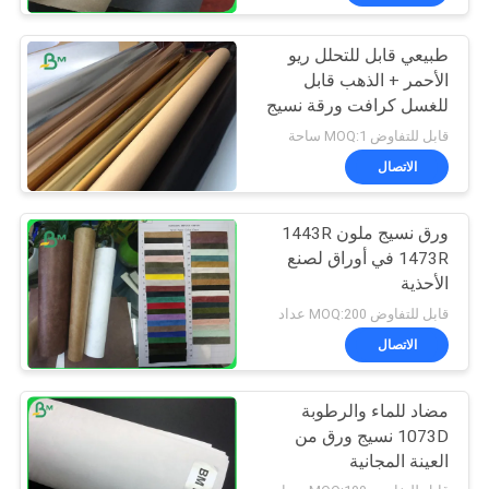
طبيعي قابل للتحلل ريو
الأحمر + الذهب قابل
للغسل كرافت ورقة نسيج
لحقيبة النبات
قابل للتفاوض MOQ:1 ساحة
الاتصال
ورق نسيج ملون 1443R
1473R في أوراق لصنع
الأحذية
قابل للتفاوض MOQ:200 عداد
الاتصال
مضاد للماء والرطوبة
1073D نسيج ورق من
العينة المجانية