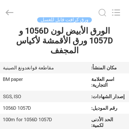
2026
GUANGZHOU
BMPAPER
CO.,LTD.
All
ورق كرافت قابل للغسل
Rights
Reserved.
الورق الأبيض لون 1056D و
المنزل
1057D ورق الأقمشة لأكياس
المنتجات
المجفف
معلومات
مكان المنشأ:
مقاطعة قوانغدونغ الصينية
عنا
اسم العلامة
BM paper
التجارية:
جولة
إصدار الشهادات:
SGS, ISO
في
رقم الموديل:
1056D 1057D
المصنع
الحد الأدنى
100m for 1056D 1057D
لكمية: