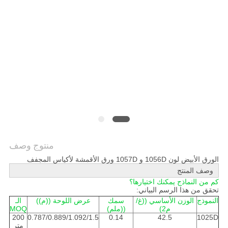
الخصوصية
منتوج وصف
الورق الأبيض لون 1056D و 1057D ورق الأقمشة لأكياس المجفف
وصف المنتج
كم من النماذج يمكنك اختيارها؟
تحقق من هذا الرسم البياني:
النموذج
الوزن الأساسي ((غ/
سمك
عرض اللوحة ((م))
الـ
م2)
((ملم)
MOQ
200
0.787/0.889/1.092/1.5
0.14
42.5
1025D
متر