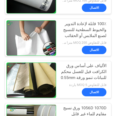
قابل للتفاوض MOQ:100 مترا مربعا
الاتصال
100٪ قابلة لإعادة التدوير
والخيوط السطحية للنسيج
لصنع الملابس أو الحقائب
قابل للتفاوض MOQ:200 مترا مربعا
الاتصال
الألياف على أساس ورق
الكرافت قبل للغسل محكم
للنباتات تنمو ورقة 0.55mm
قابل للتفاوض MOQ:5 ياردة
الاتصال
1056D 1070D ورق نسيج
مقاوم للماء غير قابل