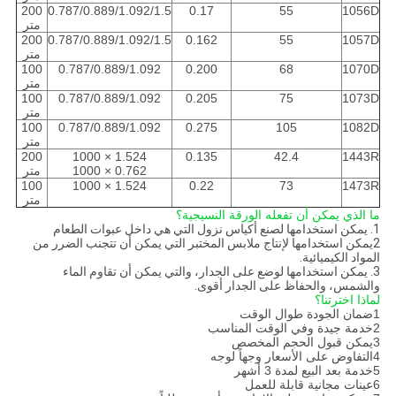
200
0.787/0.889/1.092/1.5
0.17
55
1056D
متر
200
0.787/0.889/1.092/1.5
0.162
55
1057D
متر
100
0.787/0.889/1.092
0.200
68
1070D
متر
100
0.787/0.889/1.092
0.205
75
1073D
متر
100
0.787/0.889/1.092
0.275
105
1082D
متر
200
1.524 × 1000
0.135
42.4
1443R
0.762 × 1000
متر
100
1.524 × 1000
0.22
73
1473R
متر
ما الذي يمكن أن تفعله الورقة النسيجية؟
1. يمكن استخدامها لصنع أكياس نزول التي هي داخل عبوات الطعام
2يمكن استخدامها لإنتاج ملابس المختبر التي يمكن أن تتجنب الضرر من
المواد الكيميائية.
3. يمكن استخدامها لوضع على الجدار، والتي يمكن أن تقاوم الماء
والشمس، والحفاظ على الجدار أقوى.
لماذا اخترتنا؟
1ضمان الجودة طوال الوقت
2خدمة جيدة وفي الوقت المناسب
3يمكن قبول الحجم المخصص
4التفاوض على الأسعار وجهاً لوجه
5خدمة بعد البيع لمدة 3 أشهر
6عينات مجانية قابلة للعمل