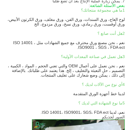
7. يمكن زيارة عملية الإنتاج بعد أن تضع طلباً
بعض الأسئلة الشائعة
:
1ما هي مجموعة منتجاتك؟
لوح العاج، ورق السندات، ورق الفن، ورق مغلف، ورق الكرتون الأبيض،
ورق أوفست، ورق رمادي، ورق نسخ، ورق مزدوج، الخ
2هل أنت صانع ؟
نعم ، نحن مصنع ورق محترف مع جميع الشهادات مثل ISO 14001 ،
ISO9001 ، SGS ، FDA ect.
3هل تعمل في صناعة المعدات الأولية؟
نعم ، نحن نعمل على أعمال OEM والتي تعني الحجم ، المواد ، الكمية ،
التصميم ، حل التعبئة والتغليف ، إلخ. هذا يعتمد على طلباتك. بالإضافة
إلى ذلك ، يمكن وضع شعارك على تغليف المنتجات.
4أي نوع من الآلات لديك ؟
لدينا خط أجهزة الورق المتقدمة
5ما نوع الشهادة التي لديك ؟
نعم، لدينا ISO 14001، ISO9001، SGS، FDA ect.
الصور لجذبكم