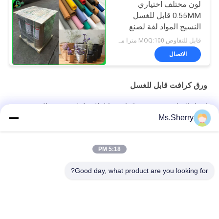
لون مختلف اختياري
0.55MM قابل للغسل
النسيج المواد لفة لصنع
الحقائب
قابل للتفاوض MOQ:100 مترا مربعا
الاتصال
ورق كرافت قابل للغسل
ارتداء المقاومة نسيج ورق كرافت قابل للغسل لينة صديقة للبيئة
Ms.Sherry
صعبة ارتداء النسيج كرافت ورقة 0.55 ملليمتر الأصلي لفة ورق غير
مغسولة
5:18 PM
150cm * 100m مقاوم للرطوبة 0.55mm ورق كرافت قابل للغسل
لحقيبة يد الموضة
Good day, what product are you looking for?
فئات شعبية
جميع
ورق غير مصقول 