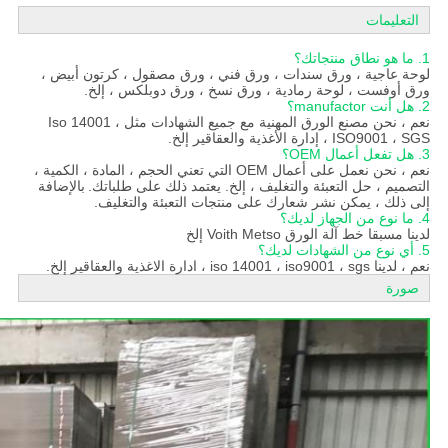
التعليمات
1. ما هو نطاق منتجاتك؟
لوحة عاجية ، ورق سندات ، ورق فني ، ورق مصقول ، كرتون أبيض ،
ورق أوفست ، لوحة رمادية ، ورق نسخ ، ورق دوبلكس ، إلخ.
2. هل أنت manufactor؟
نعم ، نحن مصنع الورق المهنية مع جميع الشهادات مثل Iso 14001 ،
ISO9001 ، SGS ، إدارة الأغذية والعقاقير إلخ.
3. هل تفعل أعمال OEM؟
نعم ، نحن نعمل على أعمال OEM التي تعني الحجم ، المادة ، الكمية ،
التصميم ، حل التعبئة والتغليف ، إلخ. يعتمد ذلك على طلباتك.
بالإضافة
إلى ذلك ، يمكن نشر شعارك على منتجات التعبئة والتغليف.
4. ما نوع من الجهاز لديك؟
لدينا مسبقا خط آلة الورق Voith Metso إلخ
5. أي نوع من الشهادات لديك؟
نعم ، لدينا iso 14001 ، iso9001 ، sgs ، ادارة الاغذية والعقاقير إلخ.
صورة