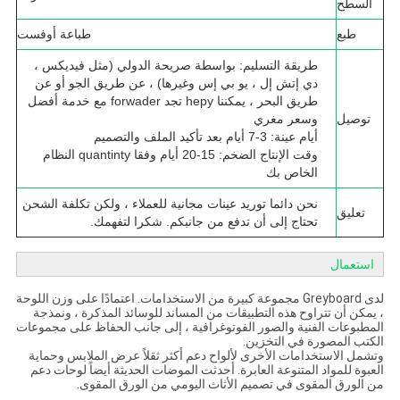
السطح
طبع
طباعة أوفست
طريقة التسليم: بواسطة صريحة الدولي (مثل فيديكس ،
دي إتش إل ، يو بي إس وغيرها) ، عن طريق الجو أو عن
طريق البحر ، يمكننا hepy تجد forwader مع خدمة أفضل
توصيل
وسعر مغري
أيام عينة: 3-7 أيام بعد تأكيد الملف والتصميم
وقت الإنتاج الضخم: 15-20 أيام وفقا quantinty النظام
الخاص بك
نحن دائما توريد عينات مجانية للعملاء ، ولكن تكلفة الشحن
تعليق
تحتاج إلى أن تدفع من جانبكم.
شكرا لتفهمك.
استعمال
لدى Greyboard مجموعة كبيرة من الاستخدامات.
اعتمادًا على وزن اللوحة
، يمكن أن تتراوح هذه التطبيقات من المساند للوسائد المذكرة ، ونمذجة
المطبوعات الفنية والصور الفوتوغرافية ، إلى جانب الحفاظ على مجموعات
الكتب المصورة في التخزين.
وتشمل الاستخدامات الأخرى لألواح دعم أكثر ثقلاً عرض الملابس وحماية
العبوة للمواد المتنوعة العابرة.
أحدثت الموضات الحديثة أيضاً لوحات دعم
من الورق المقوى في تصميم الأثاث اليومي من الورق المقوى.