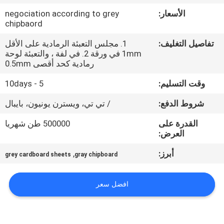
مراقبة
الأسعار:
negociation according to grey
الجودة
chipbaord
تفاصيل التغليف:
1. مجلس التعبئة الرمادية على الأقل
اتصل
1mm في ورقة 2. في لفة ، والتعبئة لوحة
رمادية كحد أقصى 0.5mm
بنا
وقت التسليم:
5 - 10days
أخبار
شروط الدفع:
/ تي تي، ويسترن يونيون، بايبال
القدرة على
500000 طن شهريا
العرض:
القضايا
أبرز:
,
grey cardboard sheets
gray chipboard
خريطة
الموقع
افضل سعر
سياسة