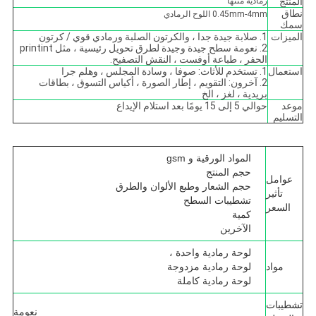
المنتج
رمادية متنها
نطاق
0.45mm-4mm اللوح الرمادي
سمك
الميزات
1. صلابة جيدة جدا ، والكرتون الصلبة ورمادي قوي / كرتون
2. نعومة سطح جيدة وجيدة لطرق تحويل رئيسية ، مثل printint
الحفر ، طباعة أوفست ، النقش التصفيح.
استعمال
1. تستخدم للأثاث: صوفا ، وسادة المجلس ، وهلم جرا
2. آخرون: التقويم ، إطار الصورة ، أكياس التسوق ، بطاقات
بريدية ، لغز ، الخ
موعد
حوالي 5 إلى 15 يومًا بعد استلام الإيداع
التسليم
المواد الورقية و gsm
حجم المنتج
عوامل
حجم الشعار وطبع الألوان والطرق
تأثير
تشطيبات السطح
السعر
كمية
الآخرين
لوحة رمادية واحدة ،
مواد
لوحة رمادية مزدوجة
لوحة رمادية كاملة
تشطيبات
نعومة