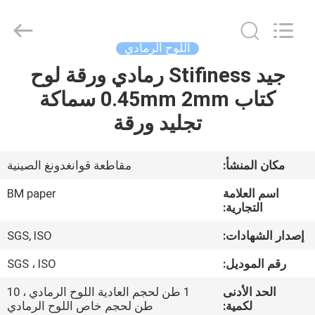
2026
GUANGZHOU
BMPAPER
CO.,LTD.
All
اللوح الرمادي
Rights
Reserved.
جيد Stifiness رمادي ورقة لوح
المنزل
كتاب 0.45mm 2mm سماكة
المنتجات
تجليد ورقة
معلومات
مكان المنشأ:
مقاطعة قوانغدونغ الصينية
عنا
اسم العلامة
BM paper
التجارية:
جولة
إصدار الشهادات:
SGS, ISO
في
رقم الموديل:
SGS ، ISO
المصنع
الحد الأدنى
1 طن لحجم العادية اللوح الرمادي ، 10
لكمية:
طن لحجم خاص اللوح الرمادي