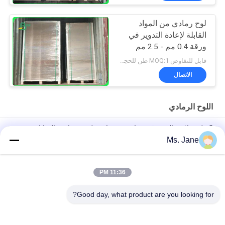
لوح رمادي من المواد
القابلة لإعادة التدوير في
ورقة 0.4 مم - 2.5 مم
لمجلدات الحلقة
قابل للتفاوض MOQ:1 طن للحجم العادي و 10 طن للحجم الخاص
الاتصال
اللوح الرمادي
2 ملم صلابة عالية ورقية رمادية من جانبين لصنع صناديق الهدايا
Ms. Jane
أحجية الصور المقطوعة ذات اللون الأزرق بالكامل من الورق المقوى
مقاس 1.5 مم من ورق اللوح الأزرق
11:36 PM
ألوان الأزرق الفاتحة الورقية 1000 غرام 1.5 ملم لوح صلب لصناعة
الألواح
Good day, what product are you looking for?
فئات شعبية
جميع