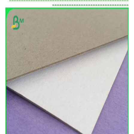
==================================================
================================