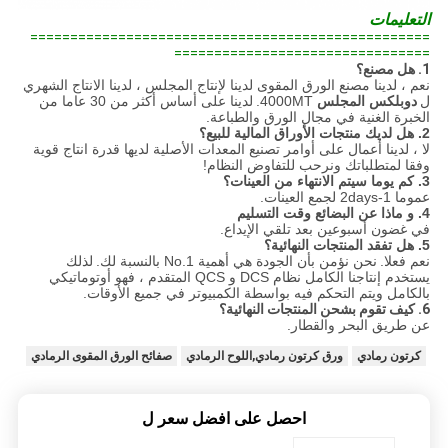
التعليمات
==================================================
================================
1. هل مصنع؟
نعم ، لدينا مصنع الورق المقوى لدينا لإنتاج المجلس ، لدينا الانتاج الشهري
ل
دوبلكس
المجلس
4000MT.
لدينا على أساس أكثر من 30 عاما من
الخبرة
الغنية
في مجال الورق والطباعة.
2. هل لديك منتجات الأوراق المالية للبيع؟
لا ، لدينا أعمال على أوامر تصنيع المعدات الأصلية لديها قدرة انتاج قوية
وفقا لمتطلباتك ونرحب للتفاوض النظام!
3. كم يوما سيتم الانتهاء من العينات؟
عموما 1-2days لجمع العينات.
4. و ماذا عن البضائع وقت التسليم
في غضون أسبوعين بعد تلقي الإيداع.
5. هل تفقد المنتجات النهائية؟
نعم فعلا.
نحن نؤمن بأن الجودة هي أهمية No.1 بالنسبة لك.
لذلك
يستخدم إنتاجنا الكامل نظام DCS و QCS المتقدم ، فهو أوتوماتيكي
بالكامل ويتم التحكم فيه بواسطة الكمبيوتر في جميع الأوقات.
6. كيف تقوم بشحن المنتجات النهائية؟
عن طريق البحر والقطار.
كرتون رمادي
ورق كرتون رمادي,اللوح الرمادي
صفائح الورق المقوى الرمادي
احصل على افضل سعر ل