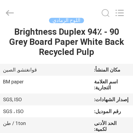
2026
GUANGZHOU
BMPAPER
CO.,LTD.
All
اللوح الرمادي
Rights
Reserved.
90 - 94٪ Brightness Duplex
المنزل
Grey Board Paper White Back
المنتجات
Recycled Pulp
معلومات
مكان المنشأ:
قوانغتشو, الصين
عنا
اسم العلامة
BM paper
التجارية:
جولة
إصدار الشهادات:
SGS, ISO
في
رقم الموديل:
SGS ، ISO
المصنع
الحد الأدنى
1ton / طن
لكمية: