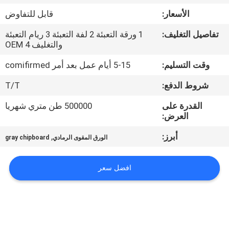
مراقبة
الأسعار:
قابل للتفاوض
الجودة
تفاصيل التغليف:
1 ورقة التعبئة 2 لفة التعبئة 3 ريام التعبئة
والتغليف 4 OEM
اتصل
وقت التسليم:
5-15 أيام عمل بعد أمر comifirmed
بنا
شروط الدفع:
T/T
أخبار
القدرة على
500000 طن متري شهريا
العرض:
أبرز:
,
القضايا
الورق المقوى الرمادي
gray chipboard
افضل سعر
خريطة
الموقع
سياسة