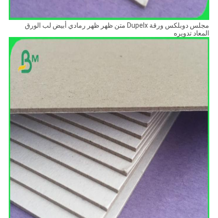
مجلس دوبلكس ورقة Dupelx متن ظهر ظهر رمادي أبيض لب الورق
المعاد تدويره