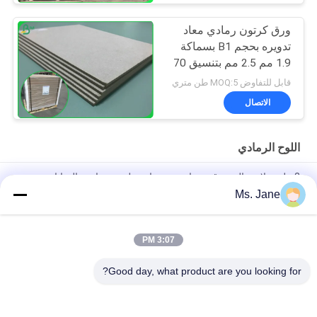
ورق كرتون رمادي معاد
تدويره بحجم B1 بسماكة
1.9 مم 2.5 مم بتنسيق 70
* 100 سم
قابل للتفاوض MOQ:5 طن متري
الاتصال
اللوح الرمادي
2 ملم صلابة عالية ورقية رمادية من جانبين لصنع صناديق الهدايا
Ms. Jane
أحجية الصور المقطوعة ذات اللون الأزرق بالكامل من الورق المقوى
مقاس 1.5 مم من ورق اللوح الأزرق
3:07 PM
ألوان الأزرق الفاتحة الورقية 1000 غرام 1.5 ملم لوح صلب لصناعة
الألواح
Good day, what product are you looking for?
فئات شعبية
جميع