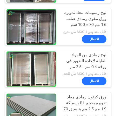
لوح رسومات معاد تدويره
ورق مقوى رمادي صلب
1.6 مم 70 × 100 سم
قابل للتفاوض MOQ:1 طن متري
الاتصال
لوح رمادي من المواد
القابلة لإعادة التدوير في
ورقة 0.4 مم - 2.5 مم
لمجلدات الحلقة
قابل للتفاوض MOQ:1 طن للحجم العادي و 10 طن للحجم الخاص
الاتصال
ورق كرتون رمادي معاد
تدويره بحجم B1 بسماكة
1.9 مم 2.5 مم بتنسيق 70
* 100 سم
قابل للتفاوض MOQ:5 طن متري