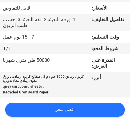
مراقبة
الأسعار:
قابل للتفاوض
الجودة
تفاصيل التغليف:
1. ورقة التعبئة 2. لفة التعبئة 3. حسب
طلب الزبون
اتصل
وقت التسليم:
7 - 15 يوم عمل
بنا
شروط الدفع:
T/T
أخبار
القدرة على
50000 طن متري شهريا
العرض:
أبرز:
كرتون رمادي 1000 جم / م 2 ، صفائح كرتون رمادية ، ورق
القضايا
مقوى رمادي معاد تدويره
,
,
grey cardboard sheets
Recycled Grey Board Paper
خريطة
الموقع
افضل سعر
سياسة