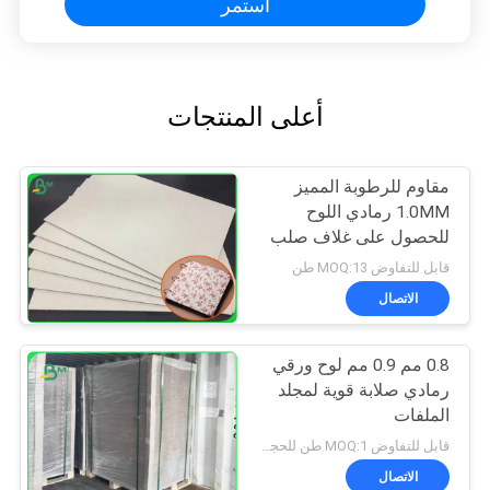
استمر
أعلى المنتجات
مقاوم للرطوبة المميز
1.0MM رمادي اللوح
للحصول على غلاف صلب
قابل للتفاوض MOQ:13 طن
الاتصال
0.8 مم 0.9 مم لوح ورقي
رمادي صلابة قوية لمجلد
الملفات
قابل للتفاوض MOQ:1 طن للحجم العادي و 10 طن للحجم الخاص
الاتصال