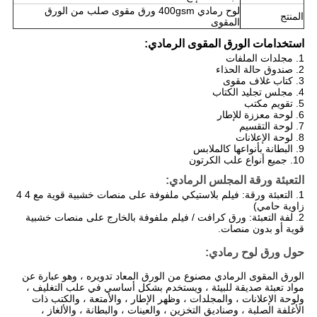
لوح رمادي 400gsm ورق مقوى صلب من الورق
المنتج
المقوى
استخدامات الورق المقوى الرمادي:
1. مجلدات الملفات
2. صندوق حالة الحذاء
3. كتاب غلاف مقوى
4. مجلس تجليد الكتاب
5. تقويم مكتب
6. لوحة معززة للإطار
7. لوحة التقسيم
8. لوحة الإعلانات
9. البطانة بأنواعها كالملابس
10. جميع أنواع علب الكرتون
التعبئة ورقة المجلس الرمادي:
1. التعبئة ورقة: فيلم بلاستيكي ملفوفة على منصات خشبية قوية مع 4 4
زاوية حامي)
2. لفة التعبئة: ورق كرافت / فيلم ملفوفة بالخارج على منصات خشبية
قوية أو بدون منصات.
حول ورق لوح رمادي:
الورق المقوى الرمادي مصنوع من الورق المعاد تدويره ، وهو عبارة عن
مواد تعبئة صديقة للبيئة ، ويستخدم بشكل أساسي في علب التغليف ،
ولوحة الإعلانات ، والمجلدات ، وظهر الإطار ، والأمتعة ، والكتب ذات
الأغلفة الصلبة ، وصناديق التخزين ، والعينات ، والبطانة ، والألغاز ،