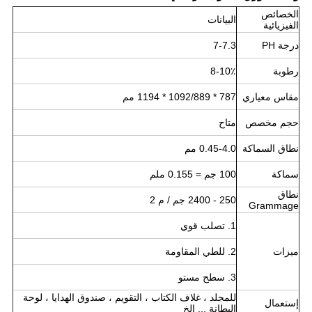
الخصائص
البيانات
الفيزيائية
درجة PH
7-7.3
رطوبة
8-10٪
مقاس معياري
787 * 1092/889 * 1194 مم
حجم مخصص
متاح
نطاق السماكة
0.45-4.0 مم
سماكة
100 جم = 0.155 ملم
نطاق
250 - 2400 جم / م 2
Grammage
1. تصلب قوي
ميزات
2. للطي المقاومة
3. سطح مستو
للمجلد ، غلاف الكتاب ، التقويم ، صندوق الهدايا ، لوحة
إستعمال
البطانة ... إلخ