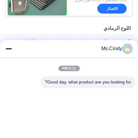
الاتصال
اللوح الرمادي
2 ملم صلابة عالية ورقية رمادية من جانبين لصنع صناديق الهدايا
Ms.Cindy
أحجية الصور المقطوعة ذات اللون الأزرق بالكامل من الورق المقوى
مقاس 1.5 مم من ورق اللوح الأزرق
5:11 PM
ألوان الأزرق الفاتحة الورقية 1000 غرام 1.5 ملم لوح صلب لصناعة
الألواح
Good day, what product are you looking for?
فئات شعبية
جميع
ورق غير مصقول 
ورق طباعة أوفست
Woodfree
لفة ورقة الغذاء الصف
ورق لامع مطلي