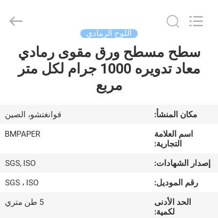
2026
GUANGZHOU
BMPAPER
CO.,LTD.
All
اللوح الرمادي
Rights
Reserved.
سطح مسطح ورق مقوى رمادي
المنزل
معاد تدويره 1000 جرام لكل متر
المنتجات
مربع
معلومات
مكان المنشأ:
قوانغتشو، الصين
عنا
اسم العلامة
BMPAPER
التجارية:
جولة
إصدار الشهادات:
SGS, ISO
في
رقم الموديل:
SGS ، ISO
المصنع
الحد الأدنى
5 طن متري
لكمية: