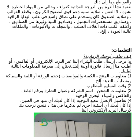
والقواطع وما إلى ذلك.
نعتمد نشا الذرة من الدرجة الغذائية كغراء ، وخالي من المواد الخطرة. لا
تشوه ، لا العفن ، صلابة صلبة.دعم قوي لتصفيح الكرتون ، وقطع القوالب
، وصلابة الصندوق.كان يستخدم على نطاق واسع في علب الهدايا الراقية
، وصناديق مستحضرات التجميل ، وصناديق النبيذ وغيرها من الصناديق ،
وأغلفة الكتب ذات الغلاف الصلب ، والمجلدات والألبومات ، والملفات
عالية الجودة ، إلخ. .
التعليمات:
كيف تطلب لوحتك الرمادية؟
ج: يرجى إرسال طلب الشراء إلينا عبر البريد الإلكتروني أو الفاكس ، أو
اطلب منا إرسال فاتورة أولية إليك.نحتاج إلى معرفة المعلومات التالية
لطلبك.
1) معلومات المنتج - الكمية والمواصفات (حجم الورقة أو اللفة والسماكة
ومتطلبات التعبئة إلخ.
2) وقت التسليم المطلوب.
3) معلومات الشحن - اسم الشركة وعنوان الشارع ورقم الهاتف
والفاكس والميناء البحري الوجهة.
4) تفاصيل الاتصال معيد التوجيه إذا كان لديك أي منها في الصين.
إذا كان لديك أي أسئلة أخرى لم نذكرها في هذا ، فنحن نرحب بك
لإرسال البريد الإلكتروني إلينا