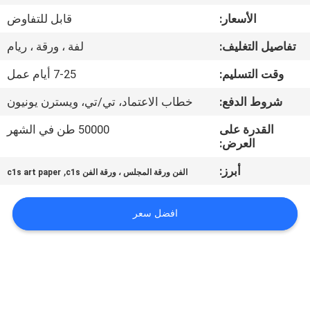
مراقبة
الأسعار:
قابل للتفاوض
الجودة
تفاصيل التغليف:
لفة ، ورقة ، ريام
اتصل
وقت التسليم:
7-25 أيام عمل
بنا
شروط الدفع:
خطاب الاعتماد، تي/تي، ويسترن يونيون
القدرة على
50000 طن في الشهر
أخبار
العرض:
أبرز:
,
الفن ورقة المجلس ، ورقة الفن c1s
c1s art paper
القضايا
افضل سعر
خريطة
الموقع
سياسة