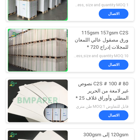
موحدة 640x900mm
negociation according to thickness, size and quantity MOQ:1 طن للحجم العادي ، 10 طن للحجم الخاص
الاتصال
115gsm 157gsm C2S
ورق مصقول عالي اللمعان
للمجلات إدراج 720 *
1020mm
negociation according to thickness,size and quantity MOQ:10 لفة للحجم العادي ، 50 لفة للحجم الخاص
الاتصال
80 # 100 # C2S نصوص
غير لامعة من الحرير
المطلي وأوراق غلاف 25 *
38 بوصة
قابل للتفاوض MOQ:1 طن متري
الاتصال
120gsm إلى 300gsm