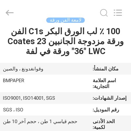
2026
GUANGZHOU
BMPAPER
CO.,LTD.
All
لامعة الفن ورقة
Rights
Reserved.
100 ٪ لب الورق البكر C1s الفن
المنزل
ورقة مزدوجة الجانبين Coates 23
المنتجات
"36" LWC ورقة في لفة
معلومات
مكان المنشأ:
وقوانغدونغ ، والصين
عنا
اسم العلامة
BMPAPER
التجارية:
جولة
إصدار الشهادات:
ISO9001, ISO14001, SGS
في
رقم الموديل:
SGS ، ISO
المصنع
الحد الأدنى
حجم قياسي 1 طن ، حجم آخر 10 طن
لكمية: