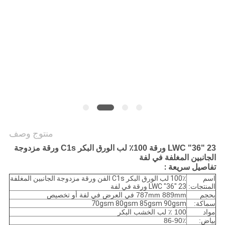
الخصوصية
منتوج وصف
23 "36" LWC ورقة 100٪ لب الورق البكر C1s ورقة مزدوجة
الجانبين المغلفة في لفة
تفاصيل سريعة :
اسم
100٪ لب الورق البكر C1s الفن ورقة مزدوجة الجانبين المغلفة
المنتجات:
23 "36" LWC ورقة في لفة
بحجم
787mm 889mm في العرض في لفة أو تخصيص
سماكة:
70gsm 80gsm 85gsm 90gsm
مواد
100 ٪ لب الخشب البكر
بياض:
86-90٪