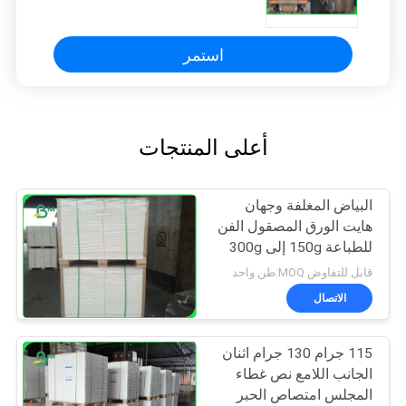
ورقة في لفة
استمر
أعلى المنتجات
البياض المغلفة وجهان
هايت الورق المصقول الفن
للطباعة 150g إلى 300g
قابل للتفاوض MOQ:طن واحد
الاتصال
115 جرام 130 جرام اثنان
الجانب اللامع نص غطاء
المجلس امتصاص الحبر