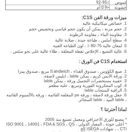
غموض
92-95٪
خشونة
<0.9 أم
ميزات ورقة الفن C1S:
1. خصائص ميكانيكية عالية
2. حجم مرنة ، يمكن أن يكون حجم قياسي وتخصيص حجم
3. مقاومة الماء ، مقاومة الرطوبة
4. سطح أملس ، طباعة جيدة ، صلابة عالية
5. لمعان عالية 75-80 ٪ ، لون الطباعة الغنية
6. عالية التشبع ، الإخلاص نقطة المعلقة ، طلاء عالية على نحو سلس ..
استخدام
C1S فن الورق
:
1. صنع الكؤوس ، صندوق الغذاء ، S
andwich مربع ، صندوق بيتزا
2. ورقة الآيس كريم ، يمكن lable ، ابليس لاصقة.
3. حقيبة مستحضرات التجميل ورقة ، يمكن lable
4. كوب المعكرونة الفورية ومربع ، علبة مطعم
5. الراقية المنتجات lable
6. جعل ورقة لاصقة ، ورقة pe المغلفة القائمة ، ورقة بالألمنيوم القائمة
، lable النبيذ ، lable السجائر.
لماذا أخترتنا ؟
* مصنع للورق الاحترافي ومعمل تصنيع منذ 2005
* أعلى جودة ، المعيار الدولي ، ISO 9001 ، 14001 ، FDA & SGS ، QS
، CTI ، شهادات ISEGA إلخ