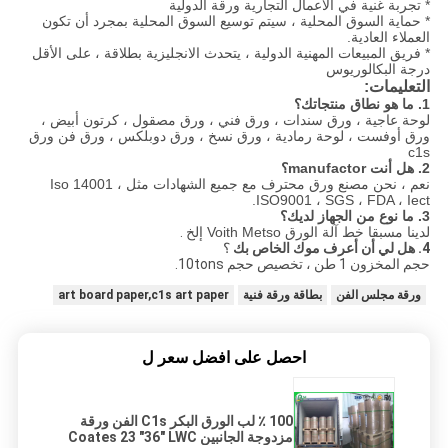
* تجربة غنية في الأعمال التجارية ورقة الدولية
* حماية السوق المحلية ، سيتم توسيع السوق المحلية بمجرد أن تكون
العملاء العادية.
* فريق المبيعات المهنية الدولية ، يتحدث الانجليزية بطلاقة ، على الأقل
درجة البكالوريوس
التعليمات:
1. ما هو نطاق منتجاتك؟
لوحة عاجية ، ورق سندات ، ورق فني ، ورق مصقول ، كرتون أبيض ،
ورق أوفست ، لوحة رمادية ، ورق نسخ ، ورق دوبلكس ، ورق فن ورق
c1s
2. هل أنت manufactor؟
نعم ، نحن مصنع ورق محترف مع جميع الشهادات مثل Iso 14001 ،
ISO9001 ، SGS ، FDA ، Iect.
3. ما نوع من الجهاز لديك؟
لدينا مسبقا خط آلة الورق Voith Metso إلخ
.
4. هل لي أن أعرف موك الخاص بك
؟
حجم المخزون 1 طن ، تخصيص حجم 10tons.
ورقة مجلس الفن
بطاقة ورقة فنية
art board paper,c1s art paper
احصل على افضل سعر ل
100 ٪ لب الورق البكر C1s الفن ورقة
مزدوجة الجانبين Coates 23 "36" LWC