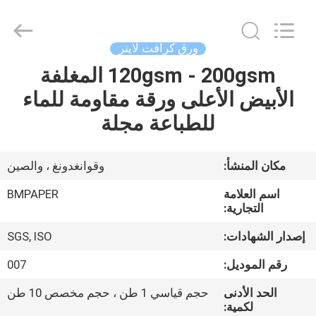
2026
GUANGZHOU
BMPAPER
CO.,LTD.
All
ورق كرافت لاينر
Rights
Reserved.
120gsm - 200gsm المغلفة
المنزل
الأبيض الأعلى ورقة مقاومة للماء
المنتجات
للطباعة مجلة
معلومات
مكان المنشأ:
وقوانغدونغ ، والصين
عنا
اسم العلامة
BMPAPER
التجارية:
جولة
إصدار الشهادات:
SGS, ISO
في
رقم الموديل:
007
المصنع
الحد الأدنى
حجم قياسي 1 طن ، حجم مخصص 10 طن
لكمية: