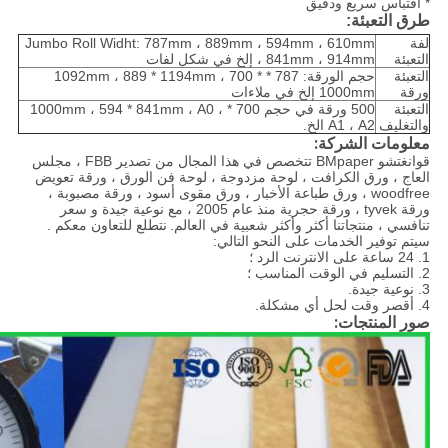
* اقتباس سريع ودقيق
طرق التعبئة:
لفة
Jumbo Roll Widht: 787mm ، 889mm ، 594mm ، 610mm
التعبئة
، 841mm ، 914mm إلخ في شكل لفات
التعبئة
حجم الورقة: 787 * 1092mm ، 889 * 1194mm ، 700 *
ورقة
1000mm إلخ في ملاءات
التعبئة
500 ورقة في حجم 700 * 1000mm ، 594 * 841mm ، A0 ،
والتغليف
A1 ، A2 الخ.
معلومات الشركة:
قوانغتشو BMpaper تتخصص في هذا المجال من تصدير FBB ، مجلس
العاج ، ورق الكرافت ، لوحة مزدوجة ، لوحة فن الورق ، ورقة تعويض
woodfree ، ورق طباعة الأخبار ، ورق مقوى أسود ، ورقة مصبوبة ،
ورقة tyvek ، ورقة حجرية منذ عام 2005 ، مع نوعية جيدة و سعر
تنافسي ، منتجاتنا أكثر وأكثر شعبية في العالم.
نتطلع للتعاون معكم .
سيتم توفير الخدمات على النحو التالي:
1. 24 ساعة على الانترنت الرد ؛
2. التسليم في الوقت المناسب ؛
3. نوعية جيدة.
4. أقصر وقت لحل أي مشكلة.
صور المنتجات: