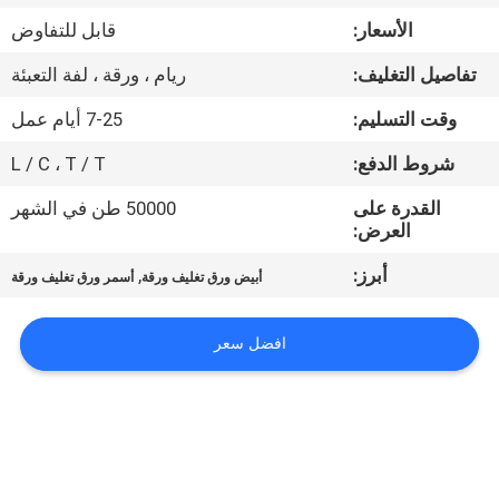
مراقبة
الأسعار:
قابل للتفاوض
الجودة
تفاصيل التغليف:
ريام ، ورقة ، لفة التعبئة
اتصل
وقت التسليم:
7-25 أيام عمل
بنا
شروط الدفع:
L / C ، T / T
القدرة على
50000 طن في الشهر
أخبار
العرض:
أبرز:
,
أبيض ورق تغليف ورقة
أسمر ورق تغليف ورقة
القضايا
افضل سعر
خريطة
الموقع
سياسة