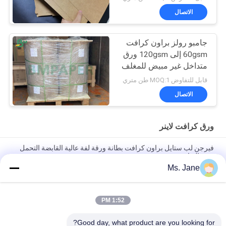
الاتصال
جامبو رولز براون كرافت
60gsm إلى 120gsm ورق
متداخل غير مبيض للمغلف
قابل للتفاوض MOQ:1 طن متري
الاتصال
ورق كرافت لاينر
فيرجن لب ستايل براون كرافت بطانة ورقة لفة عالية القابضة التحمل
هدية التفاف
Ms. Jane
ورق كرافت بني لب الخشب البكر 250 جرام لكل متر مربع 300 جرام
لصناديق الطعام
1:52 PM
ارتفاع انفجار المقاومة عذراء لب 80gsm 90gsm ورقة اسمنت كرافت
بطانة لحقيبة الطحين
Good day, what product are you looking for?