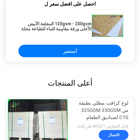
احصل على افضل سعر ل
120gsm - 200gsm المغلفة الأبيض
الأعلى ورقة مقاومة للماء للطباعة مجلة
استمر
أعلى المنتجات
لوح كرافت مطلي بطبقة
من 325GSM 350GSM
C1S لصناديق الطعام
الجاف
قابل للتفاوض MOQ:1 طن للحجم العادي و 10 طن للحجم الخاص
الاتصال