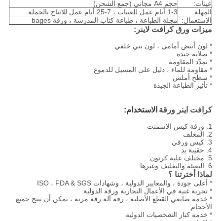
عينات:
حجم A4 مجاني (جمع الشحن)
المهلة:
1-3 أيام عمل للعينات ، 7-25 أيام عمل للانتاج بالجملة
الاستعمال:
مجلة الطباعة ، طباعة كتاب المدرسة ، ورقة bages
ميزات ورق كرافت لاينر:
* لون أبيض أمامي ، لون بني خلفي
* صلابة جيدة
* تمدّد المقاومة
* مقاومة للماء ، دليل على المسيل للدموع
* سطح أملس
* تأثير الطباعة الجيدة
كرافت اينر ورقة
الاستخدام:
1. ورقة كيس الاسمنت
2. المغلف
3. كيس ورقي
4. حقيبة يد
5. مختلف علبة كرتون
6. التعبئة والتغليف وغيرها
لماذا أخترتنا ؟
* أعلى جودة ، والمعايير الدولية ، وشهادات ISO ، FDA & SGS
* تجربة غنية في الأعمال التجارية ورقة الدولية
* خدمة صانعي القطع الأصلية ، رقة آلة رقة مرنة ، يمكن أن تنتج جميع
الأحجام
* خدمة كبار الشخصيات الدولية