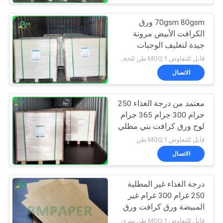
70gsm 80gsm ورق
الكرافت الأبيض مرونة
جيدة لتغليف الوجبات
الخفيفة
قابل للتفاوض MOQ:1 طن للحجم العادي و 10 طن للحجم الخاص
الاتصال
معتمد من درجة الغذاء 250
جرام 300 جرام 365 جرام
لوح ورق كرافت بني مطلي
بطبقة بيضاء
قابل للتفاوض MOQ:1 طن
الاتصال
درجة الغذاء غير المطلية
250 غرام 300 غرام غير
المبيضة ورق كرافت ورق
مقوى
قابل للتفاوض MOQ:1 طن متري