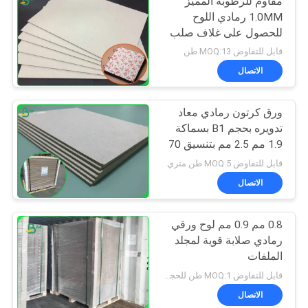
مقاوم للرطوبة المميز
1.0MM رمادي اللوح
للحصول على غلاف صلب
قابل للتفاوض MOQ:13 طن
الاتصال
ورق كرتون رمادي معاد
تدويره بحجم B1 بسماكة
1.9 مم 2.5 مم بتنسيق 70
* 100 سم
قابل للتفاوض MOQ:5 طن متري
الاتصال
0.8 مم 0.9 مم لوح ورقي
رمادي صلابة قوية لمجلد
الملفات
قابل للتفاوض MOQ:1 طن للحجم العادي و 10 طن للحجم الخاص
الاتصال