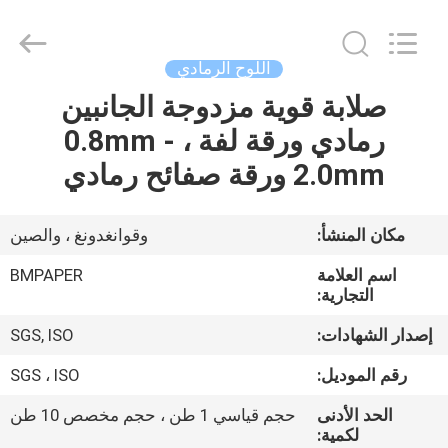
2026
GUANGZHOU
BMPAPER
CO.,LTD.
All
اللوح الرمادي
Rights
Reserved.
صلابة قوية مزدوجة الجانبين
المنزل
رمادي ورقة لفة ، 0.8mm -
المنتجات
2.0mm ورقة صفائح رمادي
معلومات
مكان المنشأ:
وقوانغدونغ ، والصين
عنا
اسم العلامة
BMPAPER
التجارية:
جولة
إصدار الشهادات:
SGS, ISO
في
رقم الموديل:
SGS ، ISO
المصنع
الحد الأدنى
حجم قياسي 1 طن ، حجم مخصص 10 طن
لكمية: