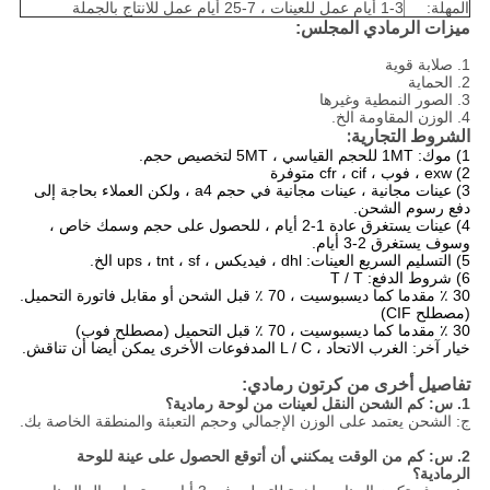
المهلة:
1-3 أيام عمل للعينات ، 7-25 أيام عمل للانتاج بالجملة
ميزات الرمادي المجلس:
1. صلابة قوية
2. الحماية
3. الصور النمطية وغيرها
4. الوزن المقاومة الخ.
الشروط التجارية:
1) موك: 1MT للحجم القياسي ، 5MT لتخصيص حجم.
2) exw ، فوب ، cfr ، cif متوفرة
3) عينات مجانية ، عينات مجانية في حجم a4 ، ولكن العملاء بحاجة إلى
دفع رسوم الشحن.
4) عينات يستغرق عادة 1-2 أيام ، للحصول على حجم وسمك خاص ،
وسوف يستغرق 2-3 أيام.
5) التسليم السريع العينات: dhl ، فيديكس ، ups ، tnt ، sf الخ.
6) شروط الدفع: T / T
30 ٪ مقدما كما ديسبوسيت ، 70 ٪ قبل الشحن أو مقابل فاتورة التحميل.
(مصطلح CIF)
30 ٪ مقدما كما ديسبوسيت ، 70 ٪ قبل التحميل (مصطلح فوب)
خيار آخر: الغرب الاتحاد ، L / C المدفوعات الأخرى يمكن أيضا أن تناقش.
تفاصيل أخرى من كرتون رمادي:
1. س: كم الشحن النقل لعينات من لوحة رمادية؟
ج: الشحن يعتمد على الوزن الإجمالي وحجم التعبئة والمنطقة الخاصة بك.
2. س: كم من الوقت يمكنني أن أتوقع الحصول على عينة للوحة
الرمادية؟