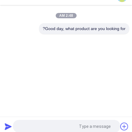
أحجية الصور المقطوعة ذات اللون الأزرق بالكامل من الورق المقوى
مقاس 1.5 مم من ورق اللوح الأزرق
2:48 AM
ألوان الأزرق الفاتحة الورقية 1000 غرام 1.5 ملم لوح صلب لصناعة
الألواح
Good day, what product are you looking for?
فئات شعبية
جميع
ورق غير مصقول 
ورق طباعة أوفست
Woodfree
لفة ورقة الغذاء الصف
ورق لامع مطلي
ورقة PE المغلفة
لامعة الفن ورقة
اللوح الرمادي
ورقة مجلس العاج
طلب اقتباس