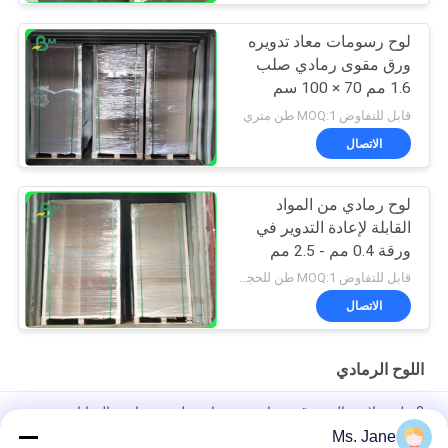
لوح رسومات معاد تدويره
ورق مقوى رمادي صلب
1.6 مم 70 × 100 سم
قابل للتفاوض MOQ:1 طن متري
الاتصال
لوح رمادي من المواد
القابلة لإعادة التدوير في
ورقة 0.4 مم - 2.5 مم
لمجلدات الحلقة
قابل للتفاوض MOQ:1 طن للحجم العادي و 10 طن للحجم الخاص
الاتصال
اللوح الرمادي
2 ملم صلابة عالية ورقية رمادية من جانبين لصنع صناديق الهدايا
Ms. Jane