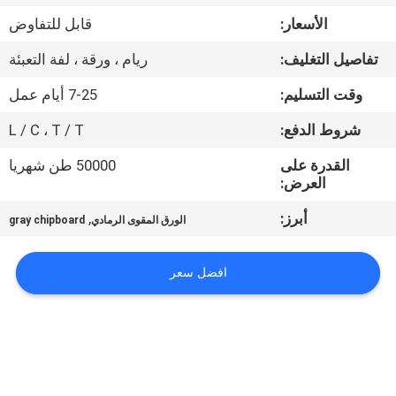
مراقبة
الأسعار:
قابل للتفاوض
الجودة
تفاصيل التغليف:
ريام ، ورقة ، لفة التعبئة
اتصل
وقت التسليم:
7-25 أيام عمل
بنا
شروط الدفع:
L / C ، T / T
القدرة على
50000 طن شهريا
أخبار
العرض:
أبرز:
,
الورق المقوى الرمادي
gray chipboard
القضايا
افضل سعر
خريطة
الموقع
سياسة