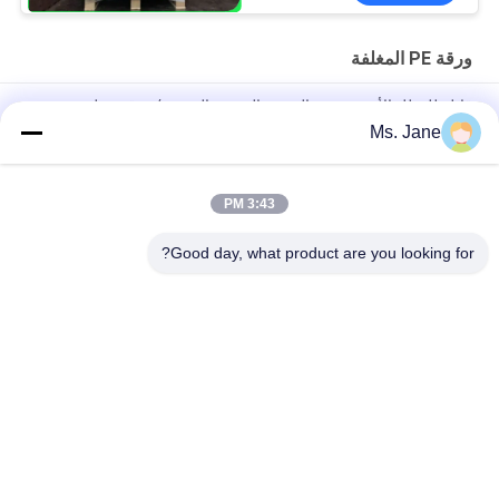
ورقة PE المغلفة
قابلة للتحلل الأبيض جيش التحرير الشعبى الصينى / ورقة مغلفة
لالكؤوس الآيس كريم صديقة للبيئة
Ms. Jane
150um 200um دائم ورقة الاصطناعية غير تيابل للمواد الإعلانية
3:43 PM
80gsm 100gsm ورق مصقول مقاوم للماء ومضاد للزيت PE لحزم
المواد الغذائية
Good day, what product are you looking for?
فئات شعبية
جميع
ورق غير مصقول 
ورق طباعة أوفست
Woodfree
لفة ورقة الغذاء الصف
ورق لامع مطلي