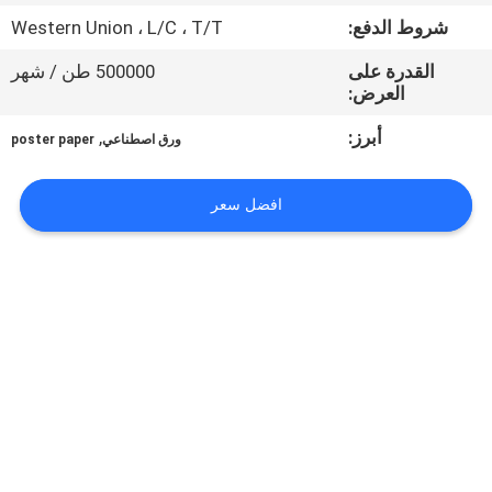
مراقبة
شروط الدفع:
Western Union ، L/C ، T/T
الجودة
القدرة على
500000 طن / شهر
العرض:
اتصل
أبرز:
,
ورق اصطناعي
poster paper
بنا
افضل سعر
أخبار
القضايا
خريطة
الموقع
سياسة