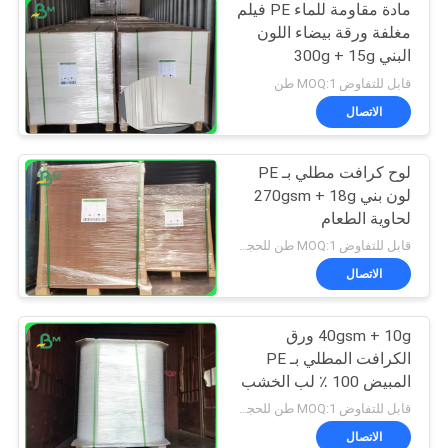
مادة مقاومة للماء PE فيلم
مغلفة ورقة بيضاء اللون
البني 300g + 15g
قابل للتفاوض MOQ:1 طن
الاتصال
لوح كرافت مطلي بـ PE
لون بني 270gsm + 18g
لحاوية الطعام
قابل للتفاوض MOQ:1 طن للحجم العادي و 10 طن للحجم الخاص
الاتصال
40gsm + 10g ورق
الكرافت المطلي بـ PE
المبيض 100 ٪ لب الخشب
لتعبئة الوجبات الخفيفة
قابل للتفاوض MOQ:1 طن للحجم العادي و 10 طن للحجم الخاص
الاتصال