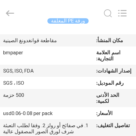
2026
GUANGZHOU
BMPAPER
CO.,LTD.
All
ورقة PE المغلفة
Rights
Reserved.
المنزل
مكان المنشأ:
مقاطعة قوانغدونغ الصينية
المنتجات
اسم العلامة
bmpaper
التجارية:
معلومات
إصدار الشهادات:
SGS, ISO, FDA
عنا
رقم الموديل:
SGS ، ISO
الحد الأدنى
500 حزمة
جولة
لكمية:
في
الأسعار:
usd0.06-0.08 per pack
المصنع
تفاصيل التغليف:
1. في صفائح أو رولز 2. وفقا لطلب التعبئة
شرف لورق الصور المصقول عالية