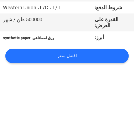
مراقبة
شروط الدفع:
Western Union ، L/C ، T/T
الجودة
القدرة على
500000 طن / شهر
العرض:
اتصل
أبرز:
,
ورق اصطناعي
synthetic paper
بنا
افضل سعر
أخبار
القضايا
خريطة
الموقع
سياسة