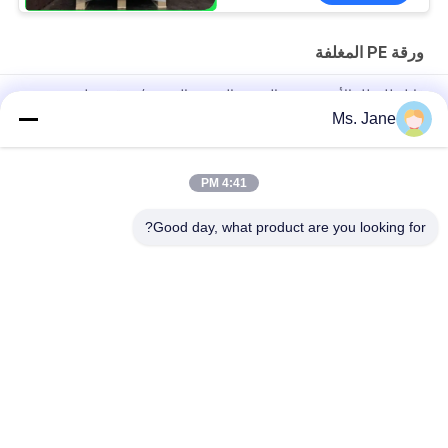
ورقة PE المغلفة
قابلة للتحلل الأبيض جيش التحرير الشعبى الصينى / ورقة مغلفة
لالكؤوس الآيس كريم صديقة للبيئة
Ms. Jane
150um 200um دائم ورقة الاصطناعية غير تيابل للمواد الإعلانية
4:41 PM
80gsm 100gsm ورق مصقول مقاوم للماء ومضاد للزيت PE لحزم
المواد الغذائية
Good day, what product are you looking for?
فئات شعبية
جميع
ورق غير مصقول 
ورق طباعة أوفست
Woodfree
لفة ورقة الغذاء الصف
ورق لامع مطلي