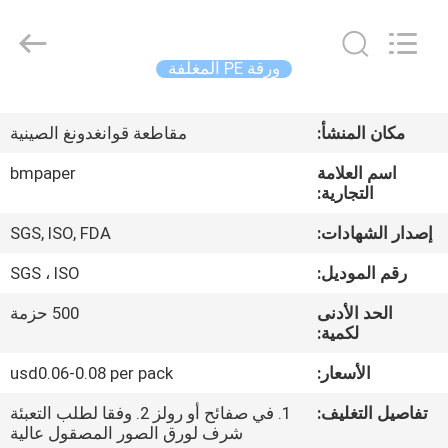
2026
GUANGZHOU
BMPAPER
CO.,LTD.
All
ورقة PE المغلفة
Rights
Reserved.
المنزل
مكان المنشأ:
مقاطعة قوانغدونغ الصينية
المنتجات
اسم العلامة
bmpaper
التجارية:
معلومات
إصدار الشهادات:
SGS, ISO, FDA
عنا
رقم الموديل:
SGS ، ISO
الحد الأدنى
500 حزمة
جولة
لكمية:
في
الأسعار:
usd0.06-0.08 per pack
المصنع
تفاصيل التغليف:
1. في صفائح أو رولز 2. وفقا لطلب التعبئة
شرف لورق الصور المصقول عالية