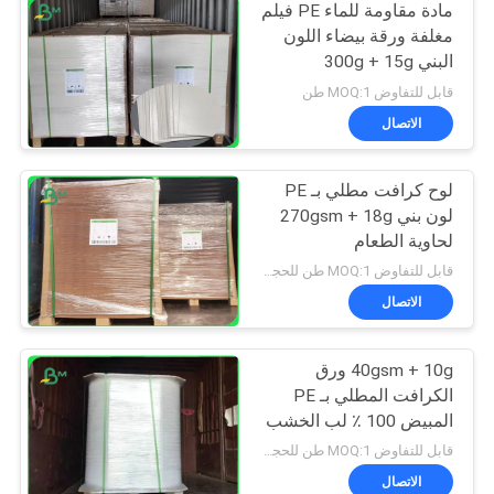
مادة مقاومة للماء PE فيلم
مغلفة ورقة بيضاء اللون
البني 300g + 15g
قابل للتفاوض MOQ:1 طن
الاتصال
لوح كرافت مطلي بـ PE
لون بني 270gsm + 18g
لحاوية الطعام
قابل للتفاوض MOQ:1 طن للحجم العادي و 10 طن للحجم الخاص
الاتصال
40gsm + 10g ورق
الكرافت المطلي بـ PE
المبيض 100 ٪ لب الخشب
لتعبئة الوجبات الخفيفة
قابل للتفاوض MOQ:1 طن للحجم العادي و 10 طن للحجم الخاص
الاتصال