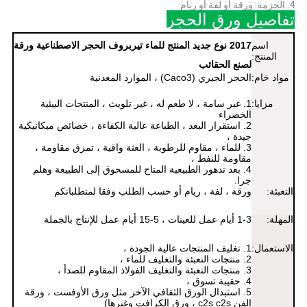
4. الحزمة: ورقة أو لفة أو ريام
تفاصيل ورق الحجر
اسم
2017 نوع جديد المنتج للماء تيربروف الحجر الاصطناعية ورقة
المنتج:
لصنع الحقائب
مواد خام:
الحجر الجيري (Caco3) ، الموارد المعدنية
مزايا:
1. غير سامة ، لا طعم له ، غير تلويث ، المنتجات البيئية
الخضراء
2. استقرار البعد ، الطباعة عالية
الكفاءة
، خصائص ميكانيكية
جيدة ،
3. للماء ، مقاوم للرطوبة ، العثة واقية ، تمزق مقاومة ،
مقاومة للنفط ،
4. بعد تدهور الطبيعية المتاح للمسحوق إلى الطبيعة وهلم
جرا.
التعبئة:
ورقة ، لفة ، ريام أو حسب الطلب وفقا لمتطلباتكم
المهلة:
1-3 أيام عمل للعينات ، 5-15 أيام عمل للإنتاج بالجملة
الاستعمال:
1. تغليف المنتجات عالية الجودة ،
2. منتجات التعبئة والتغليف للماء ،
3. منتجات التعبئة والتغليف الفولاذ المقاوم للصدأ ،
4. حقيبة تسوق ،
5. استبدال الورق الثقافي الآخر مثل ورق الأوفست ، ورقة
الفن c2s c2s ، ورق الكرافت وغيرها)