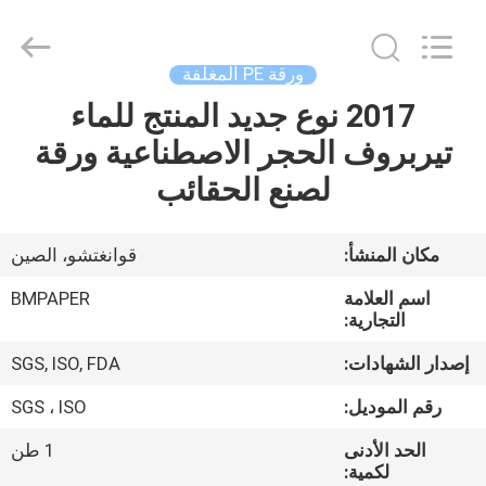
2026
GUANGZHOU
BMPAPER
CO.,LTD.
All
ورقة PE المغلفة
Rights
Reserved.
2017 نوع جديد المنتج للماء
المنزل
تيربروف الحجر الاصطناعية ورقة
المنتجات
لصنع الحقائب
معلومات
مكان المنشأ:
قوانغتشو، الصين
عنا
اسم العلامة
BMPAPER
التجارية:
جولة
إصدار الشهادات:
SGS, ISO, FDA
في
رقم الموديل:
SGS ، ISO
المصنع
الحد الأدنى
1 طن
لكمية: