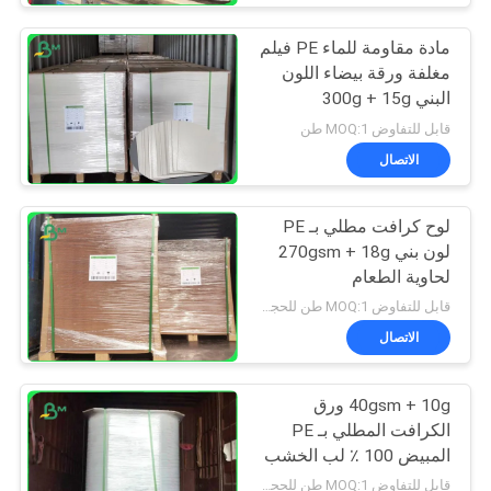
مادة مقاومة للماء PE فيلم
مغلفة ورقة بيضاء اللون
البني 300g + 15g
قابل للتفاوض MOQ:1 طن
الاتصال
لوح كرافت مطلي بـ PE
لون بني 270gsm + 18g
لحاوية الطعام
قابل للتفاوض MOQ:1 طن للحجم العادي و 10 طن للحجم الخاص
الاتصال
40gsm + 10g ورق
الكرافت المطلي بـ PE
المبيض 100 ٪ لب الخشب
لتعبئة الوجبات الخفيفة
قابل للتفاوض MOQ:1 طن للحجم العادي و 10 طن للحجم الخاص