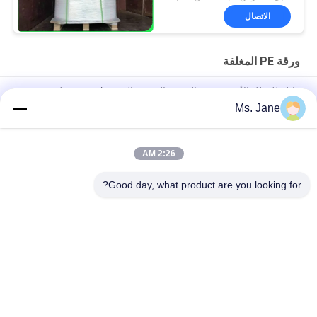
الاتصال
ورقة PE المغلفة
قابلة للتحلل الأبيض جيش التحرير الشعبى الصينى / ورقة مغلفة
لالكؤوس الآيس كريم صديقة للبيئة
Ms. Jane
150um 200um دائم ورقة الاصطناعية غير تيابل للمواد الإعلانية
2:26 AM
80gsm 100gsm ورق مصقول مقاوم للماء ومضاد للزيت PE لحزم
المواد الغذائية
Good day, what product are you looking for?
فئات شعبية
جميع
ورق غير مصقول 
ورق طباعة أوفست
Woodfree
لفة ورقة الغذاء الصف
ورق لامع مطلي