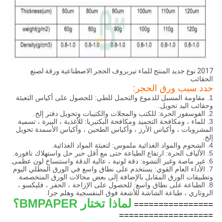
2017 نوع جديد المنتج للماء تيربروف الحجر الاصطناعية ورقة لصنع
الحقائب
حدد سبب ورق الحجر:
1. مقاومة المسيل للدموع والتحمل للطي: للحصول على أكياس التعبئة
وحقائب اليد تحويل.
2. الفوسفور الحرة: للكتب والمجلات والكتيبات وتحويل دفتر إلخ.
3. للماء ، ومكافحة التجميد ومكافحة البكتيريا: للأغذية ، البيرة ، تسمية
المشروبات ، وأكياس الأرز ، وأكياس الطحين ، وأكياس الأسمدة تحويل
إلخ.
4. الشحوم والمواد الغذائية ملموس: لتعبئة المواد الغذائية.
5. الألياف الحرة: ارتفاع الطباعة حتى مع أقل حبر حل واستهلاك نافورة.
6. غير ماصة وغير التشوه: دقة لونية ، عالية الدقة واستنساخ لون عظمى.
7. الأداء العام القوي: يستخدم على نطاق واسع في الورق المطلي اليوم
وتطبيقات الورق المقابل بالإضافة إلى بعض مجالات الورق المتخصصة.
8. الطباعة على نطاق واسع: للحصول على الإزاحة ، الحفر ، فليكسو ،
الروتاري ، طباعة الشاشة للأشعة فوق البنفسجية وهلم جرا.
لماذا تختار BMPAPER؟
================
===================