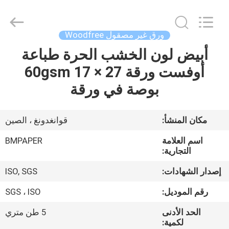
2026
GUANGZHOU
BMPAPER
CO.,LTD.
All
ورق غير مصقول Woodfree
Rights
Reserved.
أبيض لون الخشب الحرة طباعة
المنزل
أوفست ورقة 60gsm 17 × 27
المنتجات
بوصة في ورقة
معلومات
مكان المنشأ:
قوانغدونغ ، الصين
عنا
اسم العلامة
BMPAPER
التجارية:
جولة
إصدار الشهادات:
ISO, SGS
في
رقم الموديل:
SGS ، ISO
المصنع
الحد الأدنى
5 طن متري
لكمية: