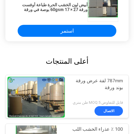
أبيض لون الخشب الحرة طباعة أوفست
ورقة 60gsm 17 × 27 بوصة في ورقة
استمر
أعلى المنتجات
787mm لفة عرض ورقة
بوند ورقة
قابل للتفاوض MOQ:5 طن متري
الاتصال
100 ٪ عذراء الخشب اللب