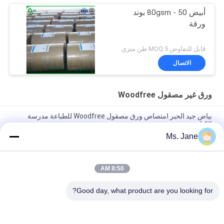
أبيض 50 - 80gsm بوند
ورقة
قابل للتفاوض MOQ:5 طن متري
الاتصال
ورق غير مصقول Woodfree
بياض جيد الحبر امتصاص ورق مصقول Woodfree للطباعة مدرسة
الكتاب
Ms. Jane
CB CFB CF 9.5 بوصة × 11 بوصة ورق كاربون NCR للطابعات الحرارية
صورة واضحة
8:50 AM
قابل للتحلل 160um 200um ورقة الحجر الاصطناعي للإعلان مقاومة
المسيل للدموع
Good day, what product are you looking for?
فئات شعبية
جميع