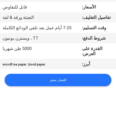
مراقبة
الأسعار:
قابل للتفاوض
الجودة
تفاصيل التغليف:
التعبئة ورقة & لفة
اتصل
وقت التسليم:
7-25 أيام عمل بعد تلقي الودائع الكاملة
بنا
شروط الدفع:
TT ، ويسترن يونيون
القدرة على
5000 طن شهريا
أخبار
العرض:
أبرز:
,
woodfree paper
bond paper
القضايا
افضل سعر
خريطة
الموقع
سياسة