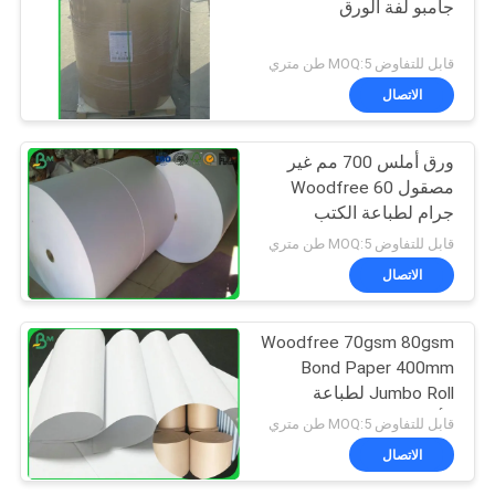
جامبو لفة الورق
قابل للتفاوض MOQ:5 طن متري
الاتصال
ورق أملس 700 مم غير
مصقول Woodfree 60
جرام لطباعة الكتب
المدرسية
قابل للتفاوض MOQ:5 طن متري
الاتصال
Woodfree 70gsm 80gsm
Bond Paper 400mm
Jumbo Roll لطباعة
الأوفست
قابل للتفاوض MOQ:5 طن متري
الاتصال