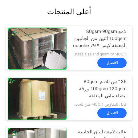
أعلى المنتجات
لامع 80gsm 90gsm
100gsm اثنين من الجانبين
المغلفة كيس couche 79 *
109cm للحقيبة
negociation according to thickness,size and quantity MOQ:1 طن للحجم المشترك و 10 طن لحجم خاص
الاتصال
36 '' س 50 م 80gsm
100gsm 120gsm ورقة
بيضاء ماتي المغلفة
للطباعة الحبر
قابل للتفاوض MOQ:1 طن للحجم المشترك و 10 طن لحجم خاص
الاتصال
عالية لامعة اثنان الجانبية