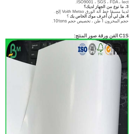
ISO9001 ، SGS ، FDA ، Iect.
3. ما نوع من الجهاز لديك؟
لدينا مسبقا خط آلة الورق Voith Metso إلخ
.
4. هل لي أن أعرف موك الخاص بك
؟
حجم المخزون 1 طن ، تخصيص حجم 10tons.
C1S الفن ورقة صور المنتج: