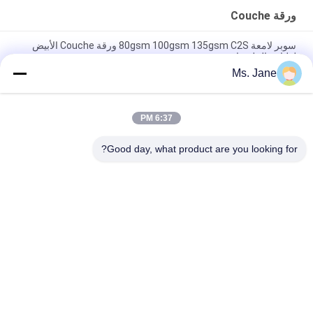
ورقة Couche
سوبر لامعة 80gsm 100gsm 135gsm C2S ورقة Couche الأبيض
لطباعة الملصقات
Ms. Jane
لب الخشب الخالص لامعة couche ورقة المغلفة 135gsm إلى
300gsm للمجلات
6:37 PM
135gsm - 350gsm جيد كوتش الامتصاص ورقة C2S لامعة المغلفة
مجلس بطاقة فنية لصندوق
Good day, what product are you looking for?
فئات شعبية
جميع
ورق غير مصقول 
ورق طباعة أوفست
Woodfree
لفة ورقة الغذاء الصف
ورق لامع مطلي
ورقة PE المغلفة
لامعة الفن ورقة