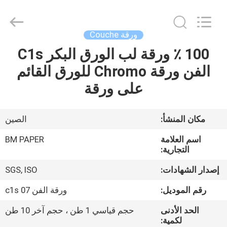
2026
GUANGZHOU
BMPAPER
CO.,LTD.
All
ورقة Couche
Rights
Reserved.
100 ٪ ورقة لب الورق البكر C1s
المنزل
الفن ورقة Chromo للورق القائم
المنتجات
على ورقة
معلومات
مكان المنشأ:
الصين
عنا
اسم العلامة
BM PAPER
التجارية:
جولة
إصدار الشهادات:
SGS, ISO
في
رقم الموديل:
ورقة الفن c1s 07
المصنع
الحد الأدنى
حجم قياسي 1 طن ، حجم آخر 10 طن
لكمية: