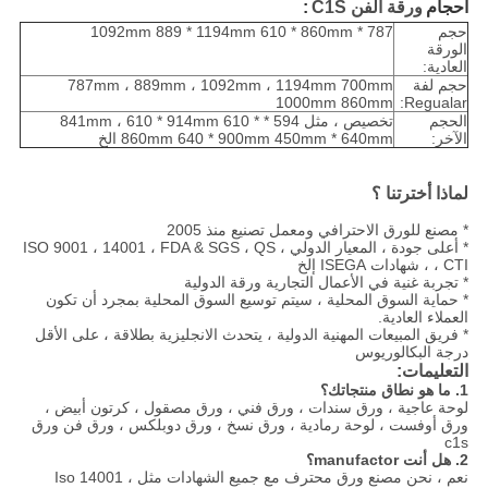
أحجام
ورقة الفن C1S
:
حجم
787 * 1092mm 889 * 1194mm 610 * 860mm
الورقة
العادية:
حجم لفة
787mm ، 889mm ، 1092mm ، 1194mm 700mm
1000mm 860mm
Regualar:
الحجم
تخصيص ، مثل 594 * 841mm ، 610 * 914mm 610 *
الآخر:
860mm 640 * 900mm 450mm * 640mm الخ
لماذا أخترتنا ؟
* مصنع للورق الاحترافي ومعمل تصنيع منذ 2005
* أعلى جودة ، المعيار الدولي ، ISO 9001 ، 14001 ، FDA & SGS ، QS
، CTI ، شهادات ISEGA إلخ
* تجربة غنية في الأعمال التجارية ورقة الدولية
* حماية السوق المحلية ، سيتم توسيع السوق المحلية بمجرد أن تكون
العملاء العادية.
* فريق المبيعات المهنية الدولية ، يتحدث الانجليزية بطلاقة ، على الأقل
درجة البكالوريوس
التعليمات:
1. ما هو نطاق منتجاتك؟
لوحة عاجية ، ورق سندات ، ورق فني ، ورق مصقول ، كرتون أبيض ،
ورق أوفست ، لوحة رمادية ، ورق نسخ ، ورق دوبلكس ، ورق فن ورق
c1s
2. هل أنت manufactor؟
نعم ، نحن مصنع ورق محترف مع جميع الشهادات مثل Iso 14001 ،