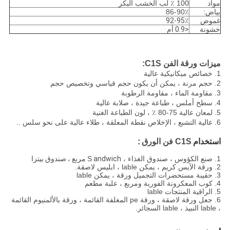
مواد
100 ٪ لب الخشب البكر
بياض:
86-90٪
غموض
92-95٪
خشونة
<0.9 أم
ميزات ورقة الفن C1S:
1. خصائص ميكانيكية عالية
2. حجم مرنة ، يمكن أن يكون حجم قياسي وتخصيص حجم
3. مقاومة الماء ، مقاومة الرطوبة
4. سطح أملس ، طباعة جيدة ، صلابة عالية
5. لمعان عالية 75-80 ٪ ، لون الطباعة الغنية
6. عالية التشبع ، الإخلاص نقطة المعلقة ، طلاء عالية على نحو سلس ..
استخدام
C1S فن الورق
:
1. صنع الكؤوس ، صندوق الغذاء ، S
andwich مربع ، صندوق بيتزا
2. ورقة الآيس كريم ، يمكن lable ، ابليس لاصقة.
3. حقيبة مستحضرات التجميل ورقة ، يمكن lable
4. كوب المعكرونة الفورية ومربع ، علبة مطعم
5. الراقية المنتجات lable
6. جعل ورقة لاصقة ، ورقة pe المغلفة القائمة ، ورقة بالألمنيوم القائمة
، lable النبيذ ، lable السجائر.