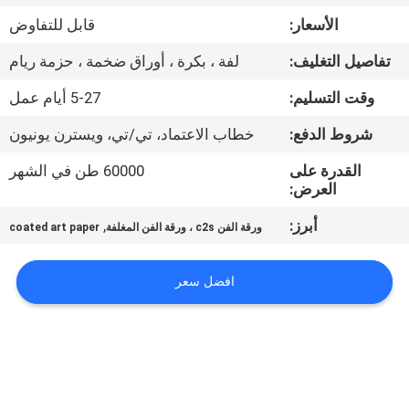
مراقبة
الأسعار:
قابل للتفاوض
الجودة
تفاصيل التغليف:
لفة ، بكرة ، أوراق ضخمة ، حزمة ريام
اتصل
وقت التسليم:
5-27 أيام عمل
بنا
شروط الدفع:
خطاب الاعتماد، تي/تي، ويسترن يونيون
القدرة على
60000 طن في الشهر
أخبار
العرض:
أبرز:
,
ورقة الفن c2s ، ورقة الفن المغلفة
coated art paper
القضايا
افضل سعر
خريطة
الموقع
سياسة