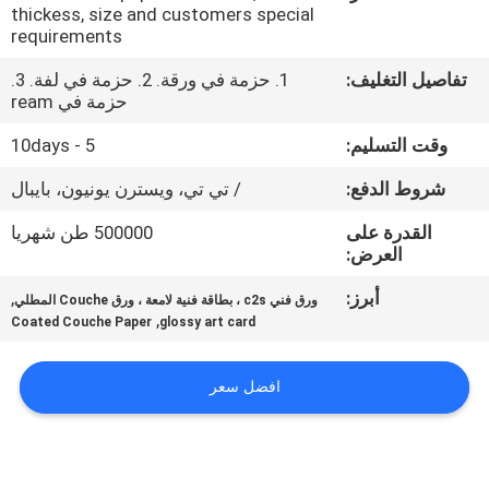
مراقبة
thickess, size and customers special
requirements
الجودة
تفاصيل التغليف:
1. حزمة في ورقة. 2. حزمة في لفة. 3.
حزمة في ream
اتصل
وقت التسليم:
5 - 10days
بنا
شروط الدفع:
/ تي تي، ويسترن يونيون، بايبال
أخبار
القدرة على
500000 طن شهريا
العرض:
القضايا
أبرز:
,
ورق فني c2s ، بطاقة فنية لامعة ، ورق Couche المطلي
,
Coated Couche Paper
glossy art card
خريطة
افضل سعر
الموقع
سياسة