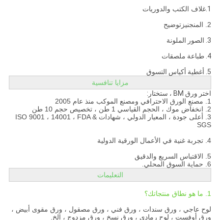
1.
غلاف الكتب والدوريات
2. المنجنيز
توضيح
3. الصور الملونة
4. طباعة ملصقات
5. أغطية أكياس التسوق
مزايا تنافسية
اختر ورق BM ، ستختار:
1. مصنع الورق الاحترافي ومصنع الموكب منذ عام 2005
2. انخفاض موك ، الحجم القياسي 1 طن ، تخصيص حجم 10 طن
3. أعلى جودة ، المعيار الدولي ، شهادات ISO 9001 ، 14001 ، FDA &
SGS
4. تجربة غنية في الأعمال الورقية الدولية
5. الاقتباس السريع والدقيق
6. حماية السوق المحلي.
التعليمات
1. ما هو نطاق منتجاتك؟
لوح عاجي ، ورق سندات ، ورق فني ، ورق مصقول ، ورق مقوى أبيض ،
ورق أوفست ، لوح رمادي ، ورق نسخ ، ورق مزدوج ، إلخ.