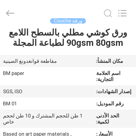
2026
GUANGZHOU
BMPAPER
CO.,LTD.
All
ورقة Couche
Rights
Reserved.
ورق كوشي مطلي بالسطح اللامع
المنزل
90gsm 80gsm لطباعة المجلة
المنتجات
مكان المنشأ:
مقاطعة قوانغدونغ الصينية
معلومات
اسم العلامة
BM paper
عنا
التجارية:
إصدار الشهادات:
SGS, ISO
جولة
رقم الموديل:
BM 01
في
الحد الأدنى
1 طن للحجم المشترك و 10 طن لحجم
المصنع
لكمية:
خاص
الأسعار:
Based on art paper materials ,