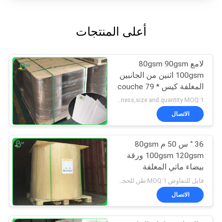
أعلى المنتجات
لامع 80gsm 90gsm
100gsm اثنين من الجانبين
المغلفة كيس couche 79 *
109cm للحقيبة
negociation according to thickness,size and quantity MOQ:1 طن للحجم المشترك و 10 طن لحجم خاص
الاتصال
36 '' س 50 م 80gsm
100gsm 120gsm ورقة
بيضاء ماتي المغلفة
للطباعة الحبر
قابل للتفاوض MOQ:1 طن للحجم المشترك و 10 طن لحجم خاص
الاتصال