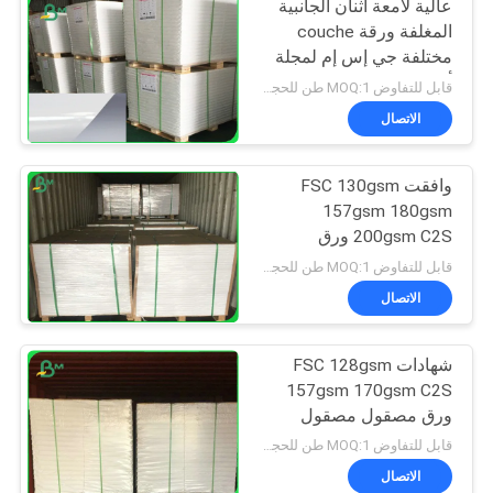
عالية لامعة اثنان الجانبية
المغلفة ورقة couche
مختلفة جي إس إم لمجلة
أغطية دفتر الملاحظات
قابل للتفاوض MOQ:1 طن للحجم المشترك و 10 طن لحجم خاص
الاتصال
وافقت FSC 130gsm
157gsm 180gsm
200gsm C2S ورق
مصقول الفن للطباعة
قابل للتفاوض MOQ:1 طن للحجم المشترك و 10 طن لحجم خاص
الاتصال
شهادات FSC 128gsm
157gsm 170gsm C2S
ورق مصقول مصقول
للطباعة
قابل للتفاوض MOQ:1 طن للحجم المشترك و 10 طن لحجم خاص
الاتصال