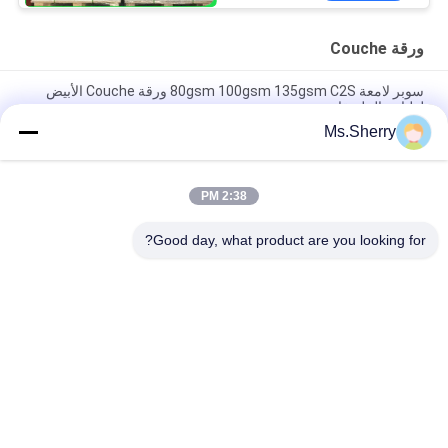
ورقة Couche
سوبر لامعة 80gsm 100gsm 135gsm C2S ورقة Couche الأبيض
لطباعة الملصقات
Ms.Sherry
لب الخشب الخالص لامعة couche ورقة المغلفة 135gsm إلى
300gsm للمجلات
2:38 PM
135gsm - 350gsm جيد كوتش الامتصاص ورقة C2S لامعة المغلفة
مجلس بطاقة فنية لصندوق
Good day, what product are you looking for?
فئات شعبية
جميع
ورق غير مصقول 
ورق طباعة أوفست
Woodfree
لفة ورقة الغذاء الصف
ورق لامع مطلي