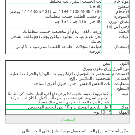
مواد خام
لب الخشب البكر ، لب مختلط
سطوع
98 ± 1
الأحجام
787 * 1092/889 * 1194 مم (31 * 43/35 * 47 بوصة)
المتوفرة
أو حسب الطلب حسب متطلباتك
نطاق الوزن
80 جم ، 115 جم ، 157 جم.
(جي إس إم)
التعبئة
ورقة ، لفة ، ريام أو مخصصة حسب متطلباتك
عينات
نحن نقدم عينات مجانية ، ولكن يجب دفع تكلفة الشحن
بجانبك
إستعمال
طباعة المجلات ، طباعة الكتب المدرسية ، الأكياس
الورقية
اللون
أبيض
نوع الورق
ورق مقوى وورق
الاستخدام
مستحضرات التجميل ، الإلكترونيات ، الهدايا والحرف ، العناية
الصناعى
الشخصية ، الملابس ، إلخ.
تشطيبات
مات النقش النقش ، ختم ، حلول أخرى المتاحة
السطح
عينة
يمكننا تزويدك عينة مجانية ، لذا يرجى دفع أجرة النقل بجانبك.كن مطمئنًا
، الرسوم السريعة التي سنخصمها من طلبك الأول.إذا كان لديك شركة
الشحن السريع المعينة ، فيرجى إبلاغي بذلك مسبقًا.
موك
1 طن للحجم المشترك و 10 طن للحجم المخصص
المهلة
10-15 يوم
إستعمال
يمكن استخدام ورق الفن المصقول بهذه الطرق على النحو التالي: