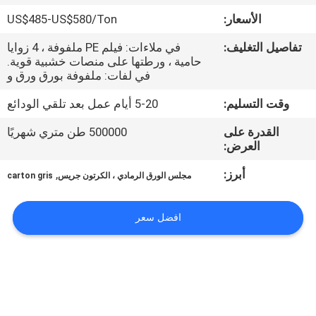
مراقبة
الأسعار:
US$485-US$580/Ton
الجودة
تفاصيل التغليف:
في ملاءات: فيلم PE ملفوفة ، 4 زوايا
حامية ، ورطتها على منصات خشبية قوية.
اتصل
في لفات: ملفوفة بورق ورق و
بنا
وقت التسليم:
5-20 أيام عمل بعد تلقي الودائع
القدرة على
500000 طن متري شهريًا
أخبار
العرض:
أبرز:
,
مجلس الورق الرمادي ، الكرتون جريس
carton gris
القضايا
افضل سعر
خريطة
الموقع
سياسة