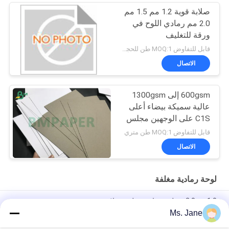
صلابة قوية 1.2 مم 1.5 مم
2.0 مم رمادي اللوح في
ورقة للتغليف
قابل للتفاوض MOQ:1 طن للحجم العادي و 10 طن للحجم الخاص
الاتصال
600gsm إلى 1300gsm
عالية سميكة بيضاء أعلى
C1S على الوجهين مجلس
رمادي الظهر 72 * 102 سم
قابل للتفاوض MOQ:1 طن متري
الاتصال
لوحة رمادية مغلفة
1.0 مم 2.0 مم لوح رمادي مغلف بصلابة جيدة
Ms. Jane
ورقة كبيرة قابلة لإعادة التدوير 2.2 مم رمادي مغلفة بورق كرتون 95 *