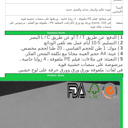
المبدأ
جودة عالية وأسعار جذابة وأفضل خدمة
الأساسي
في صفائح: فيلم PE ملفوفة ، 4 زوايا حامية ، ورطتها على منصات خشبية قوية
صفقة
في reams: 100 ورقة مع ورق الكرافت المغلفة PE ، ملفوفة مع الفيلم ، مرصوص على
منصات نقالة قوية
1
) الدفع: عن طريق T / T أو عن طريق L / C البصر
2
) التسليم: 5-10 أيام عمل بعد تلقي الودائع
3
) موك: 1 طن للحجم القياسي ، 20 طنا لحجم مخصص.
4
) عينة: A4 حجم العينة مجانا مع تكلفة الشحن الفكر.
5
) التعبئة: في ملاءات: فيلم PE ملفوفة ، 4 زوايا حامية ،
مرصوصة على منصات خشبية قوية
في لفات: ملفوفة بورق ورق وورق حرفة على لوح خشبي