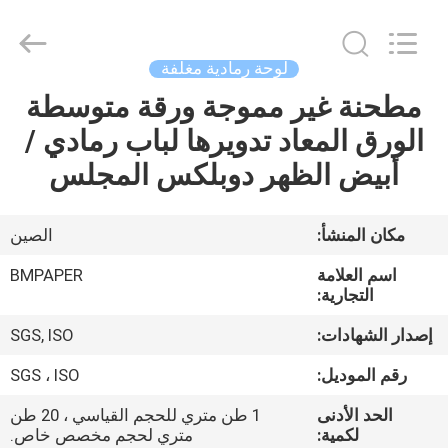
2026
GUANGZHOU
BMPAPER
CO.,LTD.
All
لوحة رمادية مغلفة
Rights
Reserved.
مطحنة غير مموجة ورقة متوسطة
المنزل
الورق المعاد تدويرها لباب رمادي /
المنتجات
أبيض الظهر دوبلكس المجلس
معلومات
مكان المنشأ:
الصين
عنا
اسم العلامة
BMPAPER
التجارية:
جولة
إصدار الشهادات:
SGS, ISO
في
رقم الموديل:
SGS ، ISO
المصنع
الحد الأدنى
1 طن متري للحجم القياسي ، 20 طن
لكمية:
متري لحجم مخصص خاص.