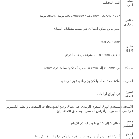
نمط
اللب المختلط
اللب
787 * 1092mm 889 * 1194mm ، 31X43 بوصة 35X47 بوصة
مقاس
معياري
حجم خاص يمكن أيضا أن يتم حسب متطلبات العملاء
Ⅰ.
300-2300gsm
نطاق
GSM
Ⅱ.
فوق 1800gsm (مصنوعة من قبل الترقق)
سماكة
من 0.35mm إلى 4.0mm (يمكن أن تكون مغلفة فوق 3mm)
الميزات
صلابة جيدة جدا ، والكرتون رمادي قوي / رمادي
نموذج
في أوراق أو لفات
التعبئة
الاستخدام
يستخدم الورق المقوى الرمادي على نطاق واسع لصنع مجلدات الملفات ، وأغطية الكمبيوتر
الرئيسي
المحمول ، وأقواس المقبض ، وصناديق التعبئة ، إلخ.
موعد
حوالي 5 إلى 15 يومًا بعد استلام الإيداع
التسليم
أسواق
أمريكا الجنوبية وأوروبا وجنوب شرق آسيا وأفريقيا والشرق الأوسط
التصدير