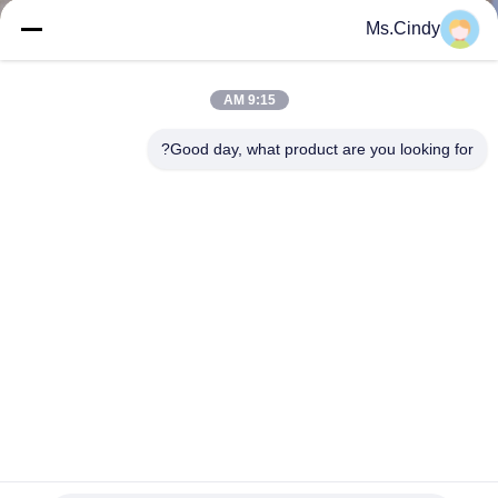
مراقبة
Ms.Cindy
الجودة
9:15 AM
اتصل
Good day, what product are you looking for?
بنا
أخبار
القضايا
خريطة
الموقع
حقيبة البقالة استخدام ورق الكرافت البني 50g 60g 70g الصف
الغذائي للذهاب ورق الكرافت
سياسة