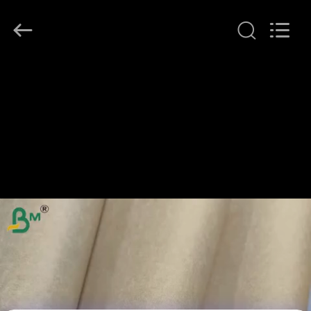
2026
GUANGZHOU
BMPAPER
CO.,LTD.
All
Rights
Reserved.
المنزل
المنتجات
معلومات
عنا
جولة
في
المصنع