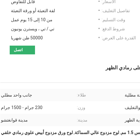
الأسعار:
قابل للتفاوض
تفاصيل التغليف:
لفة التعبئة أو ورقة التعبئة
وقت التسليم:
من 10 إلى 15 يوم عمل
شروط الدفع:
تي / تي ، ويسترن يونيون
القدرة على العرض:
50000 طن شهريا
اتصل
ة مطلية
طلاء:
جانب واحد مطلي
والتغليف
وزن:
230 جرام - 1500 جرام
ية الظهر
مدينة:
مدينة قوانغتشو
1 مم
,
لوح مزدوج عالي السماكة
,
لوح ورق مزدوج أبيض علوي رمادي خلفي