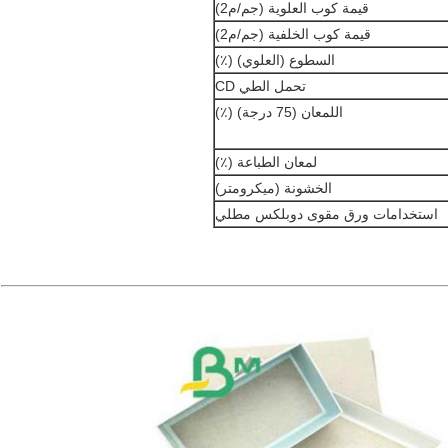
قيمة كوب العلوية (جم/م2)
قيمة كوب الخلفية (جم/م2)
السطوع (العلوي) (٪)
تحمل الطي CD
اللمعان (75 درجة) (٪)
لمعان الطباعة (٪)
الخشونة (ميكرومتر)
استخدامات ورق مقوى دوبلكس مطلي