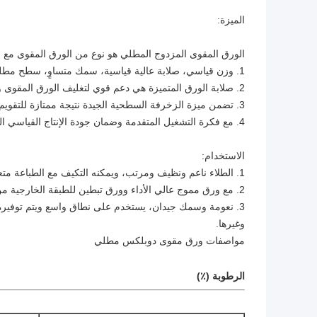
الميزة:
الورق المقوى المزدوج المطلي هو نوع من الورق المقوى مع 
1. وزن قياسي، صلابة عالية قياسية، سمك متساوٍ، سطح مطلي، نعومة جيدة و PPS.
2. صلابة الورق المتميزة هي دعم قوي لتغليف الورق المقوى والقطع بالقالب.
3. تضمن ميزة الزخرفة السطحية الجيدة نتيجة ممتازة للتقويم والختم الساخن والتغليف.
4. مع فكرة التشغيل المتقدمة وضمان جودة الإنتاج القياسي الدولي
الاستخدام:
1. الطلاء ناعم ونظيف ومرتب، ويمكنه التكيف مع الطباعة متعددة الألوان وعالية السرعة
2. مع ورق مموج عالي الأداء وورق تبطين للطبقة الخارجية من الورق المقوى المموج.
3. نعومة وسمك جيدان، يستخدم على نطاق واسع ويتم توفيره في
وغيرها.
مواصفات ورق مقوى دوبلكس مطلي
الرطوبة (٪)