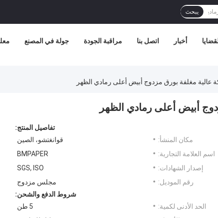
يبحث
قضايا
أخبار
اتصل بنا
مراقبة الجودة
جولة في المصنع
معلو
تفاصيل المنتج:
مكان المنشأ:
قوانغتشو، الصين
اسم العلامة التجارية:
BMPAPER
إصدار الشهادات:
SGS, ISO
رقم الموديل:
مجلس مزدوج
شروط الدفع والشحن:
الحد الأدنى لكمية:
5 طن