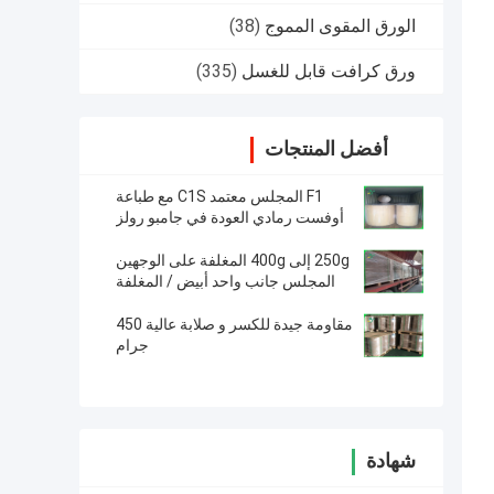
الورق المقوى المموج
(38)
ورق كرافت قابل للغسل
(335)
أفضل المنتجات
F1 المجلس معتمد C1S مع طباعة
أوفست رمادي العودة في جامبو رولز
1160 مم
250g إلى 400g المغلفة على الوجهين
المجلس جانب واحد أبيض / المغلفة
1300mm لأكياس البريد السريع
مقاومة جيدة للكسر و صلابة عالية 450
جرام
شهادة