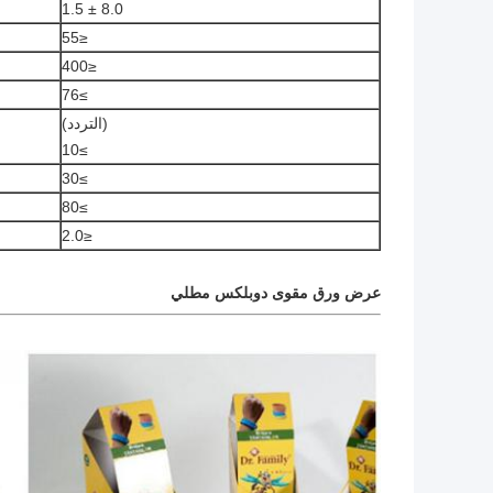
8.0 ± 1.5
≤55
≤400
≥76
(التردد)
≥10
≥30
≥80
≤2.0
عرض ورق مقوى دوبلكس مطلي