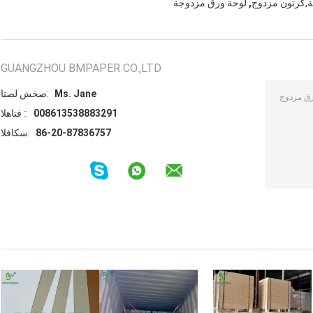
,
ة,كرتون مزدوج
لوحة ورق مزدوجة
GUANGZHOU BMPAPER CO.,LTD
Ms. Jane
اتصل شخص:
008613538883291
الهاتف ::
86-20-87836757
الفاكس: