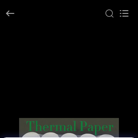
2026
GUANGZHOU
BMPAPER
CO.,LTD.
All
Rights
Reserved.
المنزل
المنتجات
معلومات
عنا
جولة
في
المصنع