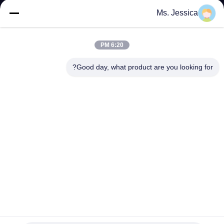
مراقبة
Ms. Jessica
الجودة
6:20 PM
اتصل
Good day, what product are you looking for?
بنا
أخبار
القضايا
خريطة
الموقع
48 70 GSM البيضاء العلامة الملصقة الورق الأساسي الورق
الحراري
سياسة